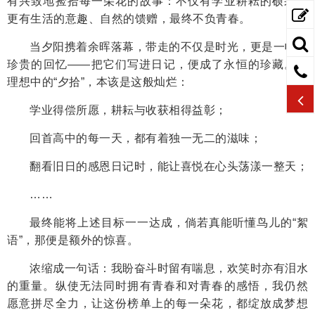
有兴致地捡拾每一朵花的故事：不仅有学业耕耘的硕果，
更有生活的意趣、自然的馈赠，最终不负青春。
当夕阳携着余晖落幕，带走的不仅是时光，更是一帧帧
珍贵的回忆——把它们写进日记，便成了永恒的珍藏。我
理想中的“夕拾”，本该是这般灿烂：
学业得偿所愿，耕耘与收获相得益彰；
回首高中的每一天，都有着独一无二的滋味；
翻看旧日的感恩日记时，能让喜悦在心头荡漾一整天；
……
最终能将上述目标一一达成，倘若真能听懂鸟儿的“絮
语”，那便是额外的惊喜。
浓缩成一句话：我盼奋斗时留有喘息，欢笑时亦有泪水
的重量。纵使无法同时拥有青春和对青春的感悟，我仍然
愿意拼尽全力，让这份榜单上的每一朵花，都绽放成梦想