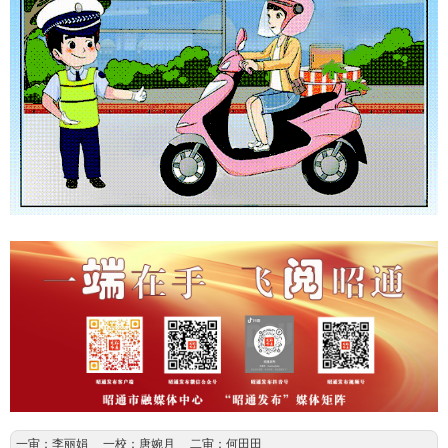
一审：李丽娟 一校：唐婉月 二审：何田田