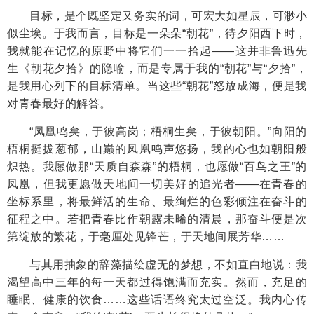
目标，是个既坚定又务实的词，可宏大如星辰，可渺小
似尘埃。于我而言，目标是一朵朵“朝花”，待夕阳西下时，
我就能在记忆的原野中将它们一一拾起——这并非鲁迅先
生《朝花夕拾》的隐喻，而是专属于我的“朝花”与“夕拾”，
是我用心列下的目标清单。当这些“朝花”怒放成海，便是我
对青春最好的解答。
“凤凰鸣矣，于彼高岗；梧桐生矣，于彼朝阳。”向阳的
梧桐挺拔葱郁，山巅的凤凰鸣声悠扬，我的心也如朝阳般
炽热。我愿做那“天质自森森”的梧桐，也愿做“百鸟之王”的
凤凰，但我更愿做天地间一切美好的追光者——在青春的
坐标系里，将最鲜活的生命、最绚烂的色彩倾注在奋斗的
征程之中。若把青春比作朝露未晞的清晨，那奋斗便是次
第绽放的繁花，于毫厘处见锋芒，于天地间展芳华……
与其用抽象的辞藻描绘虚无的梦想，不如直白地说：我
渴望高中三年的每一天都过得饱满而充实。然而，充足的
睡眠、健康的饮食……这些话语终究太过空泛。我内心传