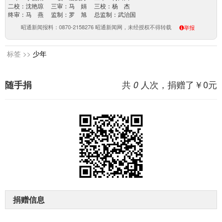
二校：沈艳琼 三审：马 娟 三校：杨 杰
终审：马 燕 监制：罗 旭 总监制：武治国
昭通新闻报料：0870-2158276 昭通新闻网，未经授权不得转载
举报
标签 >>
少年
共
人次，捐赠了￥
0
元
随手捐
0
捐赠信息