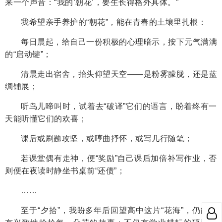
来一个声音：“我的‘朝花’，要生长得格外具体。”
我希望亲手养护的“朝花”，能在青春的土壤里扎根：
每日晨起，给自己一份积极的心理暗示，按下元气满满
的“启动键”；
清晨走出宿舍，抬头仰望天空——是粉雾朦胧，还是蓝
绸铺展；
听鸟儿啼叫时，试着去“破译”它们的语言，盼着终有一
天能听懂它们的欢喜；
课后或刷题攻坚，或哼曲抒怀，或写几行随笔；
若课堂偶有走神，便“奖励”自己课后加倍补写作业，否
则便在夜读时静坐书桌前“还债”；
……
至于“夕拾”，我盼多年后回望高中这片“花海”，仍能饶