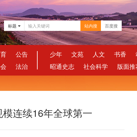
标题
站内搜
百度搜
教育
公告
少年
文苑
人文
书香
社会
法治
昭通史志
社会科学
版面推
模连续16年全球第一