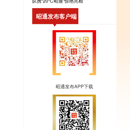
队携“20℃昭通”惊艳亮相
昭通发布客户端
昭通发布APP下载