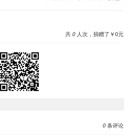
共
人次，捐赠了￥
0
元
0
条评论
0