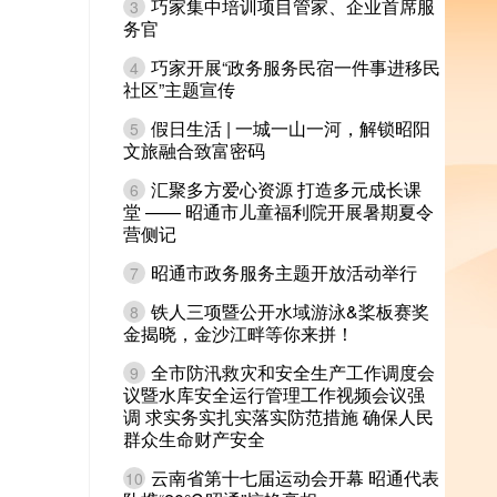
巧家集中培训项目管家、企业首席服
3
务官
巧家开展“政务服务民宿一件事进移民
4
社区”主题宣传
假日生活 | 一城一山一河，解锁昭阳
5
文旅融合致富密码
汇聚多方爱心资源 打造多元成长课
6
堂 —— 昭通市儿童福利院开展暑期夏令
营侧记
昭通市政务服务主题开放活动举行
7
铁人三项暨公开水域游泳&桨板赛奖
8
金揭晓，金沙江畔等你来拼！
全市防汛救灾和安全生产工作调度会
9
议暨水库安全运行管理工作视频会议强
调 求实务实扎实落实防范措施 确保人民
群众生命财产安全
云南省第十七届运动会开幕 昭通代表
10