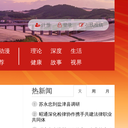
注册
登录
在线投稿
动漫
理论
深度
生活
荐
健康
故事
视界
热新闻
天
周
月
苏永忠到盐津县调研
1
昭通深化检律协作携手共建法律职业
2
共同体