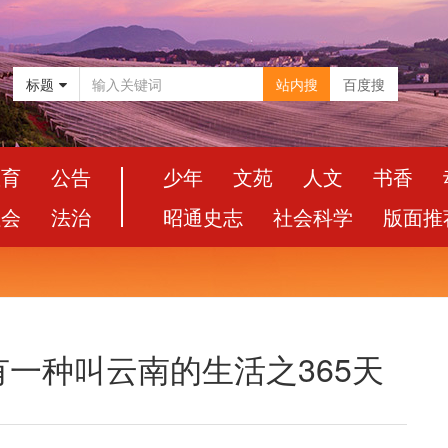
标题
站内搜
百度搜
教育
公告
少年
文苑
人文
书香
社会
法治
昭通史志
社会科学
版面推
一种叫云南的生活之365天