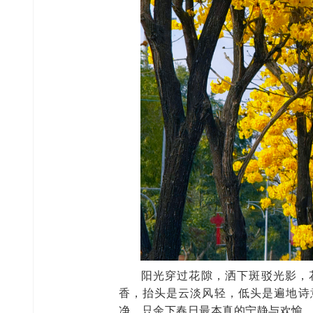
阳光穿过花隙，洒下斑驳光影，
香，抬头是云淡风轻，低头是遍地诗
净，只余下春日最本真的宁静与欢愉