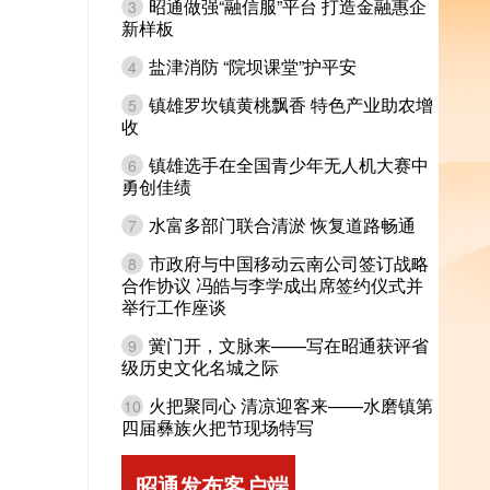
昭通做强“融信服”平台 打造金融惠企
3
新样板
盐津消防 “院坝课堂”护平安
4
镇雄罗坎镇黄桃飘香 特色产业助农增
5
收
镇雄选手在全国青少年无人机大赛中
6
勇创佳绩
水富多部门联合清淤 恢复道路畅通
7
市政府与中国移动云南公司签订战略
8
合作协议 冯皓与李学成出席签约仪式并
举行工作座谈
黉门开，文脉来——写在昭通获评省
9
级历史文化名城之际
火把聚同心 清凉迎客来——水磨镇第
10
四届彝族火把节现场特写
昭通发布客户端