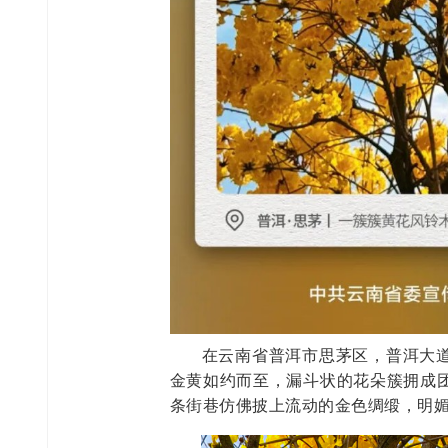
在云南省普洱市思茅区，普洱大
金黄如约而至，漏斗状的花朵簇拥成
条街巷仿佛披上流动的金色绸缎，明