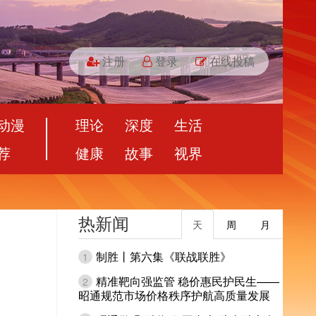
注册
登录
在线投稿
动漫
理论
深度
生活
荐
健康
故事
视界
热新闻
天
周
月
制胜丨第六集《联战联胜》
1
精准靶向强监管 稳价惠民护民生——
2
昭通规范市场价格秩序护航高质量发展