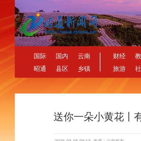
国际
国内
云南
财经
昭通
县区
乡镇
旅游
送你一朵小黄花丨有
2026-03-06 09:13
来源：云南发布