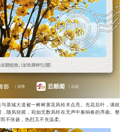
道与茶城大道被一树树黄花风铃木点亮。先花后叶，满枝
团，随风轻摇，宛如无数风铃在无声中奏响春的序曲。整
媚而不张扬，热烈又不失温柔。