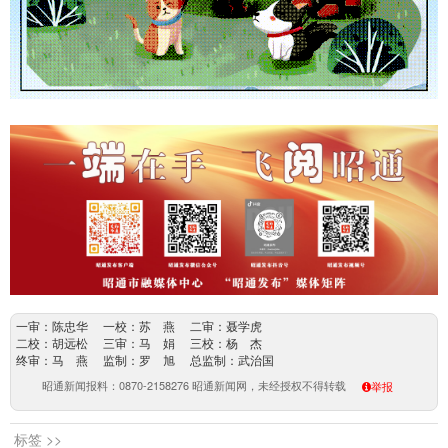
一审：陈忠华 一校：苏 燕 二审：聂学虎
二校：胡远松 三审：马 娟 三校：杨 杰
终审：马 燕 监制：罗 旭 总监制：武治国
昭通新闻报料：0870-2158276 昭通新闻网，未经授权不得转载
举报
标签 >>