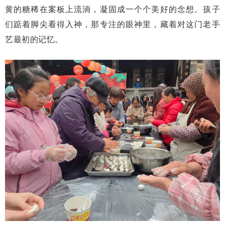
黄的糖稀在案板上流淌，凝固成一个个美好的念想。孩子
们踮着脚尖看得入神，那专注的眼神里，藏着对这门老手
艺最初的记忆。