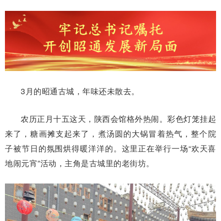
3月的昭通古城，年味还未散去。
农历正月十五这天，陕西会馆格外热闹。彩色灯笼挂起
来了，糖画摊支起来了，煮汤圆的大锅冒着热气，整个院
子被节日的氛围烘得暖洋洋的。这里正在举行一场“欢天喜
地闹元宵”活动，主角是古城里的老街坊。