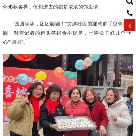
然形状各异，但包进去的都是浓浓的邻里情。
“圆圆满满，团团圆圆！”文渊社区的鄢慧群手里包着汤
圆，对着记者的镜头笑得合不拢嘴，一连说了好几个“开
心”“谢谢”。