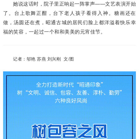
她说这话时，院子里正响起一阵掌声——文艺表演开始
了。台上歌舞正酣，台下老人孩子看得入神。糖画还在
做，汤圆还在煮，昭通古城的居民们脸上都洋溢着快乐幸
福的笑容，一起过一个和和美美的元宵佳节。
记者：邬艳 苏燕 刘兴刚 文/图