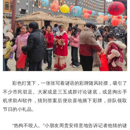
彩色灯笼下，一张张写着谜语的彩牌随风轻摆，吸引了
不少市民驻足。大家或是三五成群讨论谜底，或是掏出手
机求助AI软件，猜到答案后便欣喜地摘下彩牌，排队领取
节日的小礼品。
“热狗不咬人。”小朋友周贵安得意地告诉记者他猜的谜