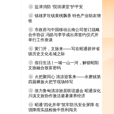
盐津消防 “院坝课堂”护平安
3
镇雄罗坎镇黄桃飘香 特色产业助农增
4
收
市政府与中国移动云南公司签订战略
5
合作协议 冯皓与李学成出席签约仪式并
举行工作座谈
黉门开，文脉来——写在昭通获评省
6
级历史文化名城之际
假日生活 | 一城一山一河，解锁昭阳
7
文旅融合致富密码
火把聚同心 清凉迎客来——水磨镇第
8
四届彝族火把节现场特写
借力鲁甸清凉旅居联谊盛会 昭通深化
9
川滇文旅协作激活避暑康养经济
昭通“四化并举”筑牢防汛安全屏障 在
10
强降雨实战检验中胜利闯关