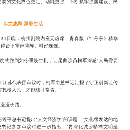
发展的文化成色更足、动能更强，不断筑牢强国建设、民
以文惠民 添彩生活
1月24日晚，杭州剧院内座无虚席，青春版《牡丹亭》精华
引得台下掌声阵阵、叫好连连。
几度式微到如今重焕生机，让昆曲演员柯军深感“人民需要
记参加江苏代表团审议时，柯军向总书记汇报了守正创新让传
有扎根人民，才能枝叶常青。”
耀漫漫长路。
习近平总书记提出“人文经济学”的课题：“文化很发达的地
，总书记参加审议时进一步指出，“要深化城乡精神文明建