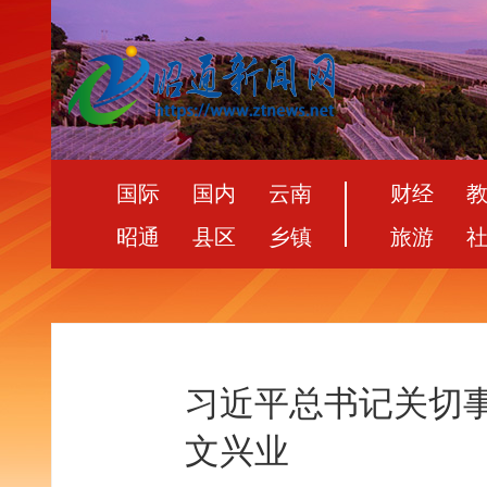
国际
国内
云南
财经
昭通
县区
乡镇
旅游
习近平总书记关切
文兴业