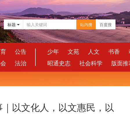
标题
站内搜
百度搜
教育
公告
少年
文苑
人文
书香
社会
法治
昭通史志
社会科学
版面推
事｜以文化人，以文惠民，以