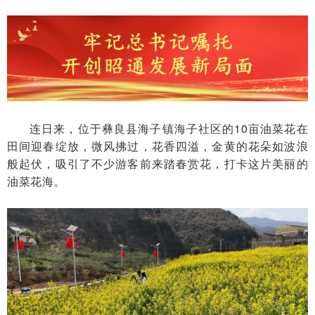
连日来，位于彝良县海子镇海子社区的10亩油菜花在
田间迎春绽放，微风拂过，花香四溢，金黄的花朵如波浪
般起伏，吸引了不少游客前来踏春赏花，打卡这片美丽的
油菜花海。