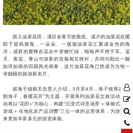
踏入油菜花田，满目金黄尽收眼底。成片的油菜花在暖
阳下迎风摇曳，一朵朵、一簇簇油菜花汇聚成金色的海
洋，成群的蜜蜂在花丛中穿梭忙碌，嗡嗡声不绝于耳。蓝
天、黄花、青山与游客的笑脸相互映衬，共同勾勒出一幅
如诗如画的田园风光画卷，这片油菜花海已然成为当地一
张靓丽的旅游新名片。
据海子镇相关负责人介绍，3月至4月，海子镇将以“面
朝海子，春暖花开”为主题，开展系列油菜花文旅活动。活
动将以“花田+”为核心，构建“沉浸式诗意场景 + 体验式童年
游戏 + 在地化农产品消费”三位一体的运营体系，为游客带
来更加丰富多元的游览体验。