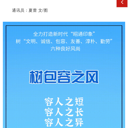
通讯员：夏蕾 文/图