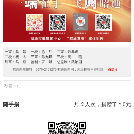
一审：马 娟 一校：徐 红 二审：聂孝虎
二校：杨 杰 三审：陈允琪 三校：周 燕
终审：马 燕 监制：罗 旭 总监制：武治国
昭通新闻报料：0870-2158276 昭通新闻网，未经授权不得转载
举报
标签 >>
共
人次，捐赠了￥
0
元
随手捐
0