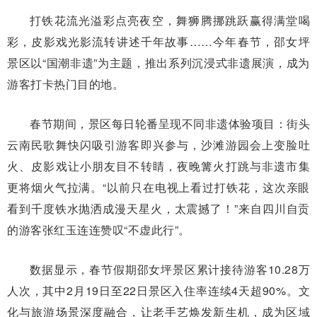
打铁花流光溢彩点亮夜空，舞狮腾挪跳跃赢得满堂喝
彩，皮影戏光影流转讲述千年故事……今年春节，邵女坪
景区以“国潮非遗”为主题，推出系列沉浸式非遗展演，成为
游客打卡热门目的地。
春节期间，景区每日轮番呈现不同非遗体验项目：街头
云南民歌舞快闪吸引游客即兴参与，沙滩游园会上变脸吐
火、皮影戏让小朋友目不转睛，夜晚篝火打跳与非遗市集
更将烟火气拉满。“以前只在电视上看过打铁花，这次亲眼
看到千度铁水抛洒成漫天星火，太震撼了！”来自四川自贡
的游客张红玉连连赞叹“不虚此行”。
数据显示，春节假期邵女坪景区累计接待游客10.28万
人次，其中2月19日至22日景区入住率连续4天超90%。文
化与旅游场景深度融合，让老手艺焕发新生机，成为区域