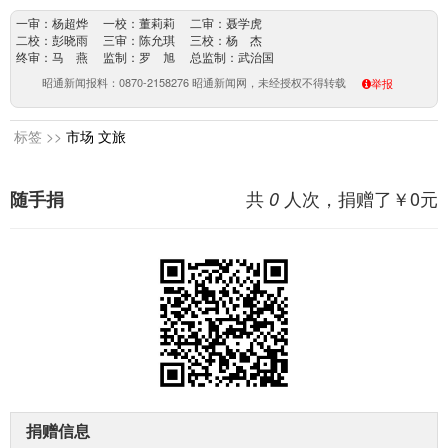
一审：杨超烨 一校：董莉莉 二审：聂学虎
二校：彭晓雨 三审：陈允琪 三校：杨 杰
终审：马 燕 监制：罗 旭 总监制：武治国
昭通新闻报料：0870-2158276 昭通新闻网，未经授权不得转载
举报
标签 >>
市场
文旅
共
人次，捐赠了￥
0
元
随手捐
0
捐赠信息