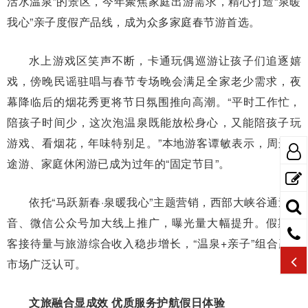
活水温泉”的景区，今年聚焦家庭出游需求，精心打造“泉暖
我心”亲子度假产品线，成为众多家庭春节游首选。
水上游戏区笑声不断，卡通玩偶巡游让孩子们追逐嬉
戏，傍晚民谣驻唱与春节专场晚会满足全家老少需求，夜
幕降临后的烟花秀更将节日氛围推向高潮。“平时工作忙，
陪孩子时间少，这次泡温泉既能放松身心，又能陪孩子玩
游戏、看烟花，年味特别足。”本地游客谭敏表示，周边短
途游、家庭休闲游已成为过年的“固定节目”。
依托“马跃新春·泉暖我心”主题营销，西部大峡谷通过抖
音、微信公众号加大线上推广，曝光量大幅提升。假期游
客接待量与旅游综合收入稳步增长，“温泉+亲子”组合赢得
市场广泛认可。
文旅融合显成效 优质服务护航假日体验