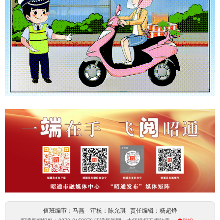
值班编审：马燕 审核：陈允琪 责任编辑：杨超烨