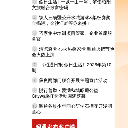
假日生活 | 一城一山一河，解锁昭阳
3
文旅融合致富密码
铁人三项暨公开水域游泳&桨板赛奖
4
金揭晓，金沙江畔等你来拼！
巧家集中培训项目管家、企业首席服
5
务官
清凉避暑地·火热彝家情 昭通火把节晚
6
会火热上演
《昭通日报·假日生活》2026年第10
7
期
彝良两部门联合开展主题宣传活动
8
悦行善举・爱满秋城昭通公益
9
Citywalk打卡活动圆满落幕
昭通各族少年同心研学石榴花开浸润
10
童心
昭通发布客户端