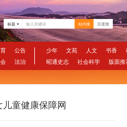
标题
站内搜
百度搜
教育
公告
少年
文苑
人文
书香
社会
法治
昭通史志
社会科学
版面推
女儿童健康保障网