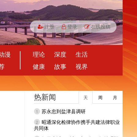
注册
登录
在线投稿
动漫
理论
深度
生活
荐
健康
故事
视界
热新闻
天
周
月
苏永忠到盐津县调研
1
昭通深化检律协作携手共建法律职业
2
共同体