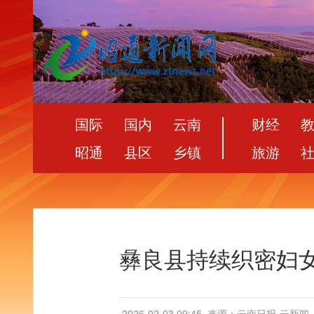
国际
国内
云南
财经
昭通
县区
乡镇
旅游
彝良县持续织密妇
2026-02-03 09:45
来源：云南日报-云新闻