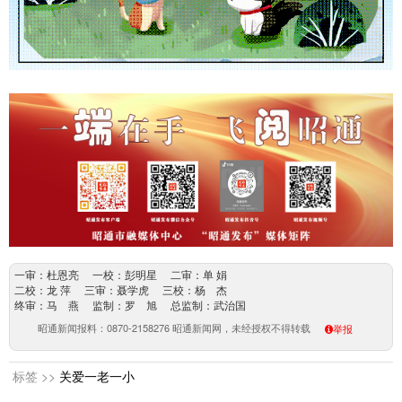
一审：杜恩亮 一校：彭明星 二审：单 娟
二校：龙 萍 三审：聂学虎 三校：杨 杰
终审：马 燕 监制：罗 旭 总监制：武治国
昭通新闻报料：0870-2158276 昭通新闻网，未经授权不得转载
举报
标签 >>
关爱一老一小