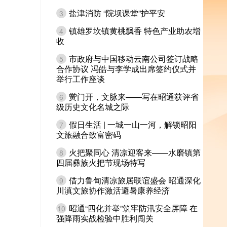
盐津消防 “院坝课堂”护平安
3
镇雄罗坎镇黄桃飘香 特色产业助农增
4
收
市政府与中国移动云南公司签订战略
5
合作协议 冯皓与李学成出席签约仪式并
举行工作座谈
黉门开，文脉来——写在昭通获评省
6
级历史文化名城之际
假日生活 | 一城一山一河，解锁昭阳
7
文旅融合致富密码
火把聚同心 清凉迎客来——水磨镇第
8
四届彝族火把节现场特写
借力鲁甸清凉旅居联谊盛会 昭通深化
9
川滇文旅协作激活避暑康养经济
昭通“四化并举”筑牢防汛安全屏障 在
10
强降雨实战检验中胜利闯关