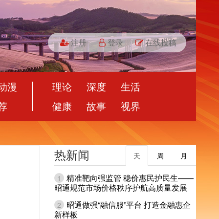
注册
登录
在线投稿
动漫
理论
深度
生活
荐
健康
故事
视界
热新闻
天
周
月
精准靶向强监管 稳价惠民护民生——
1
昭通规范市场价格秩序护航高质量发展
昭通做强“融信服”平台 打造金融惠企
2
新样板