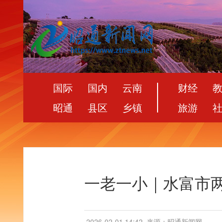
国际
国内
云南
财经
昭通
县区
乡镇
旅游
一老一小｜水富市两
2026-02-01 14:42
来源：昭通新闻网