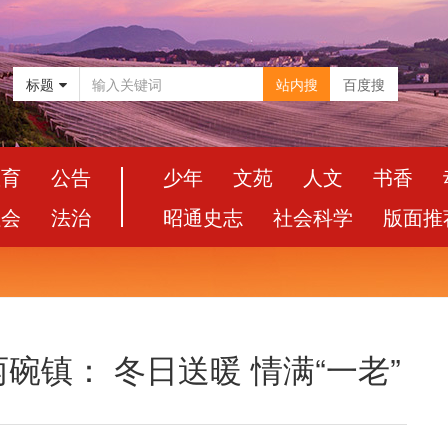
标题
站内搜
百度搜
教育
公告
少年
文苑
人文
书香
社会
法治
昭通史志
社会科学
版面推
碗镇： 冬日送暖 情满“一老”