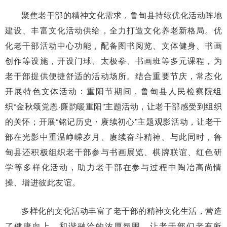
聚焦老干部的精神文化需求，鲁甸县持续优化活动阵地
建设、丰富文化活动供给，全力打造文化养老新格局。优
化老干部活动中心功能，配备图书阅览、文体健身、书画
创作等设施，开设门球、太极拳、书画班等多元课程，为
老干部提供便捷舒适的活动场所。结合重要节庆，常态化
开展特色文体活动：重阳节期间，鲁甸县人民检察院组
织“金秋颂党恩·廉韵暖重阳”主题活动，让老干部感受到组织
的关怀；开展“铭记历史・赓续初心”主题观影活动，让老干
部在光影中重温峥嵘岁月、赓续奋斗精神。与此同时，鲁
甸县还积极组织老干部参与书画展览、棋牌联谊、红色研
学等多样化活动，助力老干部在参与过程中陶冶高尚情
操、增进彼此友谊。
多样化的文化活动丰富了老干部的精神文化生活，营造
了健康向上、和谐融洽的浓厚氛围，让老干部们老有所