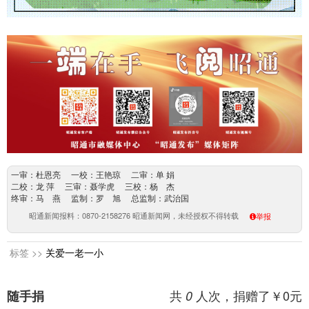
一审：杜恩亮 一校：王艳琼 二审：单 娟
二校：龙 萍 三审：聂学虎 三校：杨 杰
终审：马 燕 监制：罗 旭 总监制：武治国
昭通新闻报料：0870-2158276 昭通新闻网，未经授权不得转载
举报
标签 >>
关爱一老一小
共
人次，捐赠了￥
0
元
随手捐
0