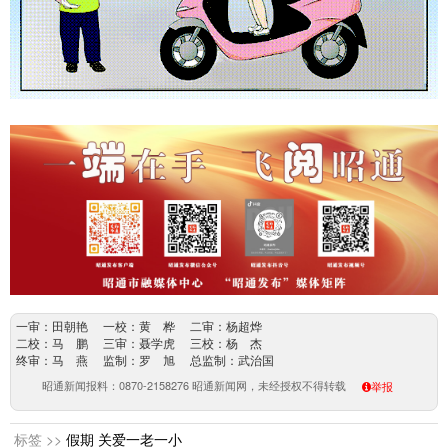
一审：田朝艳 一校：黄 桦 二审：杨超烨
二校：马 鹏 三审：聂学虎 三校：杨 杰
终审：马 燕 监制：罗 旭 总监制：武治国
昭通新闻报料：0870-2158276 昭通新闻网，未经授权不得转载
举报
标签 >>
假期
关爱一老一小