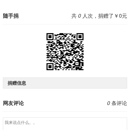
共
人次，捐赠了￥
0
元
随手捐
0
捐赠信息
条评论
网友评论
0