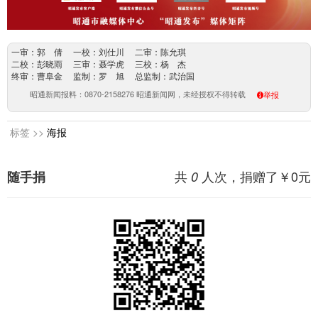
一审：郭 倩 一校：刘仕川 二审：陈允琪
二校：彭晓雨 三审：聂学虎 三校：杨 杰
终审：曹阜金 监制：罗 旭 总监制：武治国
昭通新闻报料：0870-2158276 昭通新闻网，未经授权不得转载
举报
标签 >>
海报
共
人次，捐赠了￥
0
元
随手捐
0