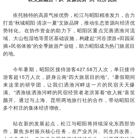
依托独特的高原气候优势，松江与昭阳精准发力，合力
打造“秋城昭阳·清凉一夏”文旅品牌，推动生态资源向经济优
势转化。在协作资金的助力下，昭阳区重点完善洒渔河流
域、大山包湿地等景区基础设施，构建起“河谷漂游+田园采
摘+民俗体验”的全季旅游产业链，助力昭阳成为热门旅居目
的地。
今年暑期，昭阳区接待游客427.58万人次，单日接待
游客超15万人次，跻身云南“四大旅居目的地”。“暑假期间
来这里的研学团，让我们洒渔河畔这一片的民宿天天爆
满。”洒渔镇洒渔河畔的民宿经营者老洪算着“收入账”喜笑
颜开。通过与上海、昆明两地旅行社的合作，带动昭阳区
多个村庄的集体经济增收。
站在新的发展起点，松江与昭阳将持续深化东西部协
作，聚焦乡村振兴核心任务，在产业共兴、民生共改善、