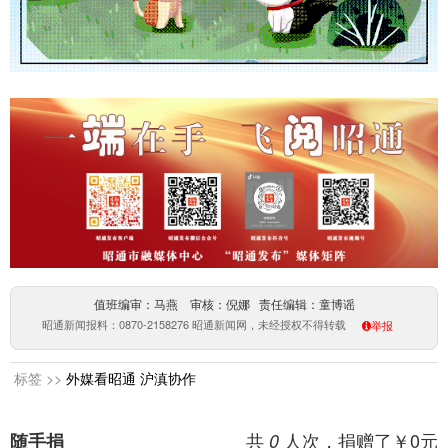
值班编审：马燕 审核：倪娜 责任编辑：童博谣
昭通新闻报料：0870-2158276 昭通新闻网，未经授权不得转载
举报
标签 >>
外媒看昭通
沪滇协作
共
人次，捐赠了￥
0
元
随手捐
0