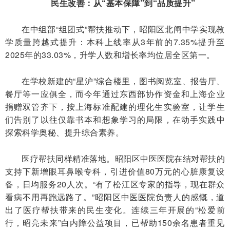
民生改善：从“基本保障”到“品质提升”
在中组部“组团式”帮扶推动下，昭阳区北闸中学实现教
学质量跨越式提升：本科上线率从3年前的7.35%提升至
2025年的33.03%，升学人数和增长率均位居全区第一。
在学校新建的“星沪”综合楼里，图书阅览室、报告厅、
餐厅等一应俱全，而今年通过东西部协作资金和上海企业
捐赠双管齐下，按上海标准配建的理化生实验室，让学生
们告别了以往仅靠书本和想象学习的局限，在动手实践中
探索科学奥秘、提升综合素养。
医疗帮扶同样精准落地。昭阳区中医医院在结对帮扶的
支持下新增眼耳鼻喉专科，引进价值80万元的心脏康复设
备，日均服务20人次。“有了松江区专家的指导，现在群众
看病不用再跑远路了。”昭阳区中医医院负责人的感慨，道
出了医疗帮扶带来的民生变化。连续三年开展的“松爱前
行，昭亮未来”白内障公益项目，已帮助150余名患者重见