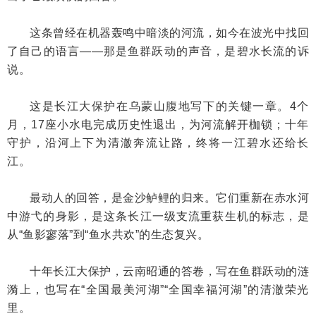
这条曾经在机器轰鸣中暗淡的河流，如今在波光中找回
了自己的语言——那是鱼群跃动的声音，是碧水长流的诉
说。
这是长江大保护在乌蒙山腹地写下的关键一章。4个
月，17座小水电完成历史性退出，为河流解开枷锁；十年
守护，沿河上下为清澈奔流让路，终将一江碧水还给长
江。
最动人的回答，是金沙鲈鲤的归来。它们重新在赤水河
中游弋的身影，是这条长江一级支流重获生机的标志，是
从“鱼影寥落”到“鱼水共欢”的生态复兴。
十年长江大保护，云南昭通的答卷，写在鱼群跃动的涟
漪上，也写在“全国最美河湖”“全国幸福河湖”的清澈荣光
里。