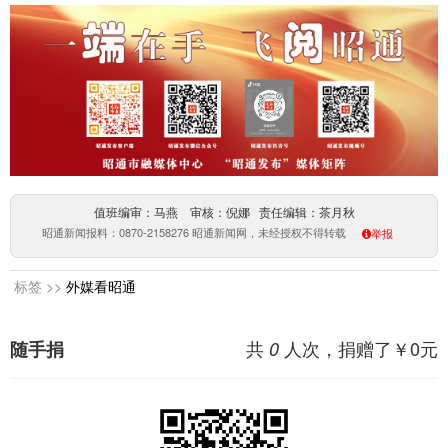
值班编审：马燕 审核：倪娜 责任编辑：茶月秋
昭通新闻报料：0870-2158276 昭通新闻网，未经授权不得转载
举报
标签 >>
外媒看昭通
共
人次，捐赠了￥
0
元
随手捐
0