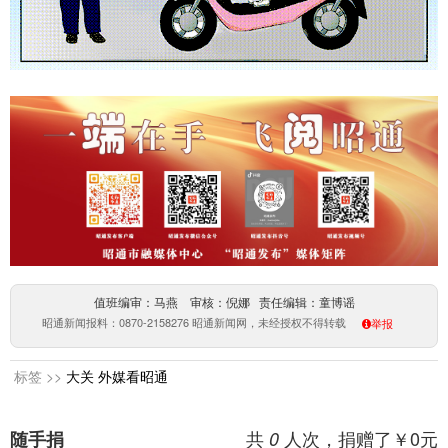
值班编审：马燕 审核：倪娜 责任编辑：童博谣
昭通新闻报料：0870-2158276 昭通新闻网，未经授权不得转载
举报
标签 >>
大关
外媒看昭通
共
人次，捐赠了￥
0
元
随手捐
0