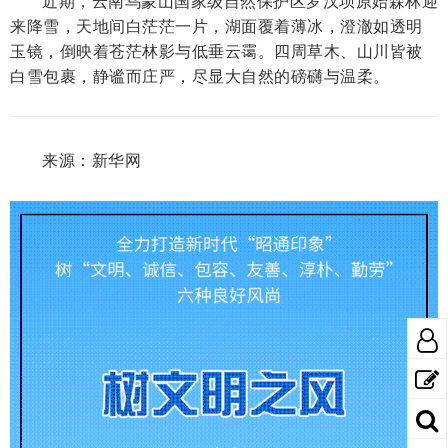
近期，云南乌蒙山国家级自然保护区罗汉坝原始森林迎
来降雪，天地间白茫茫一片，湖面覆着薄冰，澄澈如透明
玉镜，倒映着苍茫林影与低垂云霭。四周草木、山川皆被
白雪包裹，静谧而庄严，尽显大自然的磅礴与温柔。
来源：新华网