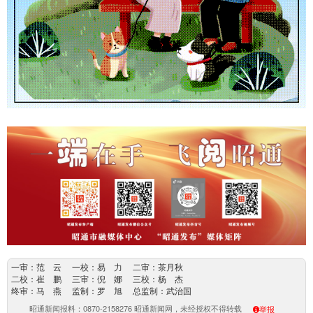
一审：范 云 一校：易 力 二审：茶月秋
二校：崔 鹏 三审：倪 娜 三校：杨 杰
终审：马 燕 监制：罗 旭 总监制：武治国
昭通新闻报料：0870-2158276 昭通新闻网，未经授权不得转载
举报