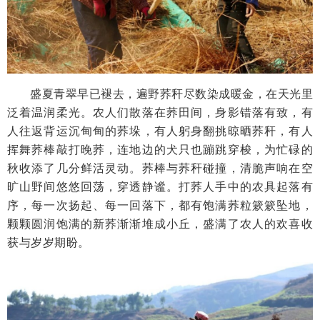
盛夏青翠早已褪去，遍野荞秆尽数染成暖金，在天光里
泛着温润柔光。农人们散落在荞田间，身影错落有致，有
人往返背运沉甸甸的荞垛，有人躬身翻挑晾晒荞秆，有人
挥舞荞棒敲打晚荞，连地边的犬只也蹦跳穿梭，为忙碌的
秋收添了几分鲜活灵动。荞棒与荞秆碰撞，清脆声响在空
旷山野间悠悠回荡，穿透静谧。打荞人手中的农具起落有
序，每一次扬起、每一回落下，都有饱满荞粒簌簌坠地，
颗颗圆润饱满的新荞渐渐堆成小丘，盛满了农人的欢喜收
获与岁岁期盼。