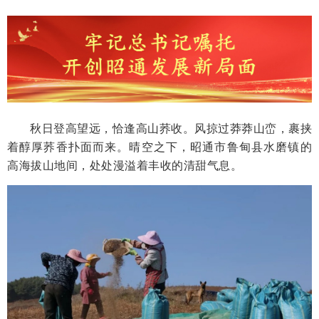
秋日登高望远，恰逢高山荞收。风掠过莽莽山峦，裹挟
着醇厚荞香扑面而来。晴空之下，昭通市鲁甸县水磨镇的
高海拔山地间，处处漫溢着丰收的清甜气息。