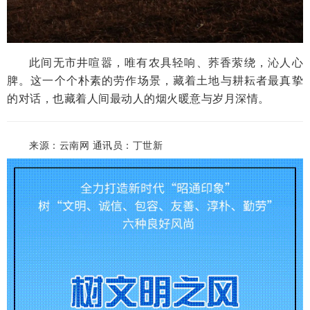
此间无市井喧嚣，唯有农具轻响、荞香萦绕，沁人心
脾。这一个个朴素的劳作场景，藏着土地与耕耘者最真挚
的对话，也藏着人间最动人的烟火暖意与岁月深情。
来源：云南网 通讯员：丁世新