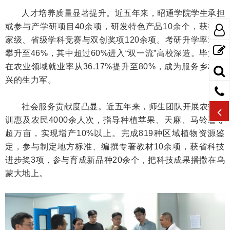
人才培养质量显著提升。近五年来，昭通学院学生承担
或参与产学研项目40余项，研发特色产品10余个，获得国
家级、省级学科竞赛与双创奖项120余项。考研升学率逐年
攀升至46%，其中超过60%进入“双一流”高校深造。毕业生
在农业领域就业率从36.17%提升至80%，成为服务乡村振
兴的生力军。
社会服务贡献度凸显。近五年来，师生团队开展农技培
训惠及农民4000余人次，指导种植苹果、天麻、马铃薯等
超万亩，实现增产10%以上。完成819种区域植物资源鉴
定，参与制定地方标准、编撰专著教材10余项，获省科技
进步奖3项，参与育成新品种20余个，把科技成果播撒在乌
蒙大地上。