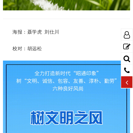
海报：聂学虎 刘仕川
校对：胡远松