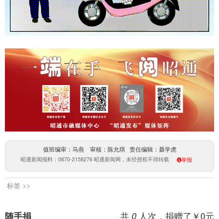
值班编审：马燕 审核：陈允琪 责任编辑：聂学虎
昭通新闻报料：0870-2158276 昭通新闻网，未经授权不得转载
举报
标签 >>
共
人次，捐赠了￥
0
元
随手捐
0