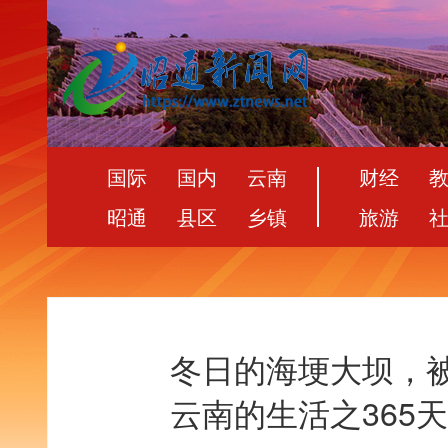
国际
国内
云南
财经
昭通
县区
乡镇
旅游
冬日的海埂大坝，
云南的生活之365天