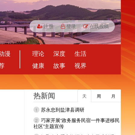
注册
登录
在线投稿
动漫
理论
深度
生活
荐
健康
故事
视界
热新闻
天
周
月
苏永忠到盐津县调研
1
巧家开展“政务服务民宿一件事进移民
2
社区”主题宣传