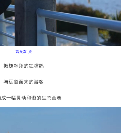
高吴双 摄
振翅翱翔的红嘴鸥
与远道而来的游客
构成一幅灵动和谐的生态画卷