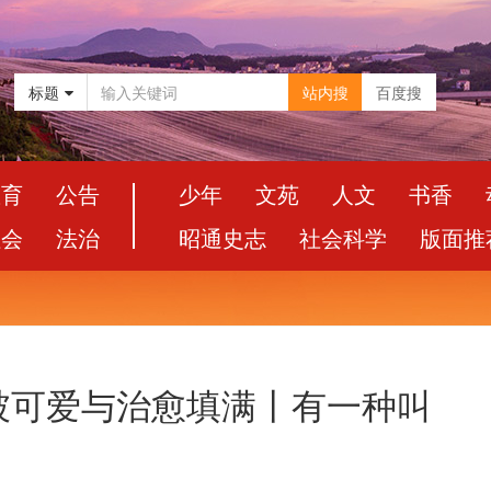
标题
站内搜
百度搜
教育
公告
少年
文苑
人文
书香
社会
法治
昭通史志
社会科学
版面推
被可爱与治愈填满丨有一种叫