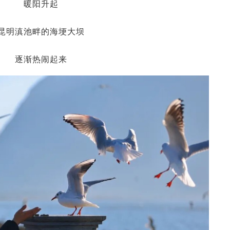
暖阳升起
昆明滇池畔的海埂大坝
逐渐热闹起来