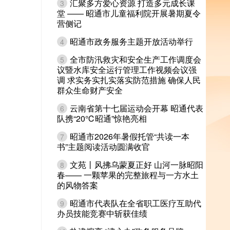
汇聚多方爱心资源 打造多元成长课
3
堂 —— 昭通市儿童福利院开展暑期夏令
营侧记
昭通市政务服务主题开放活动举行
4
全市防汛救灾和安全生产工作调度会
5
议暨水库安全运行管理工作视频会议强
调 求实务实扎实落实防范措施 确保人民
群众生命财产安全
云南省第十七届运动会开幕 昭通代表
6
队携“20℃昭通”惊艳亮相
昭通市2026年暑假托管“共读一本
7
书”主题阅读活动圆满收官
文苑丨风拂乌蒙夏正好 山河一脉昭阳
8
春—— 一颗苹果的完整旅程与一方水土
的风物答案
昭通市代表队在全省职工医疗互助代
9
办员技能竞赛中斩获佳绩