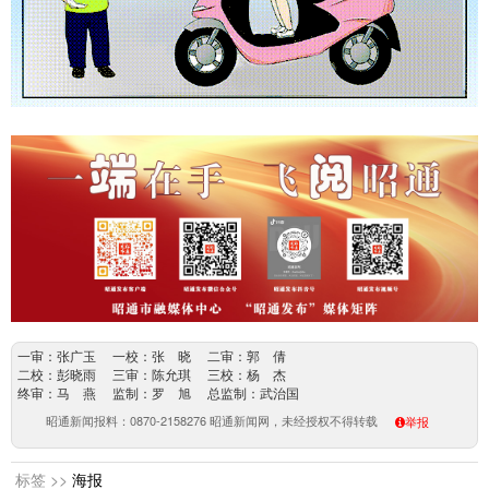
一审：张广玉 一校：张 晓 二审：郭 倩
二校：彭晓雨 三审：陈允琪 三校：杨 杰
终审：马 燕 监制：罗 旭 总监制：武治国
昭通新闻报料：0870-2158276 昭通新闻网，未经授权不得转载
举报
标签 >>
海报