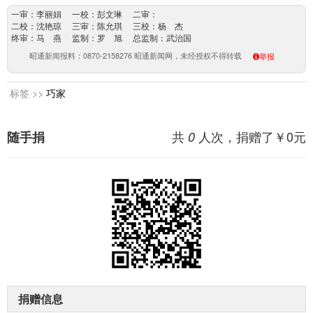
一审：李丽娟 一校：彭文琳 二审：
二校：沈艳琼 三审：陈允琪 三校：杨 杰
终审：马 燕 监制：罗 旭 总监制：武治国
昭通新闻报料：0870-2158276 昭通新闻网，未经授权不得转载
举报
标签 >>
巧家
共
人次，捐赠了￥
0
元
随手捐
0
捐赠信息