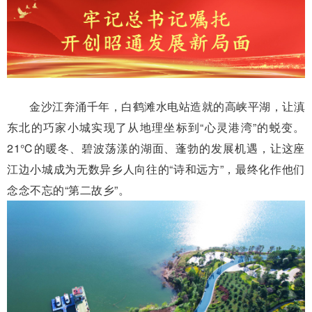
金沙江奔涌千年，白鹤滩水电站造就的高峡平湖，让滇
东北的巧家小城实现了从地理坐标到“心灵港湾”的蜕变。
21℃的暖冬、碧波荡漾的湖面、蓬勃的发展机遇，让这座
江边小城成为无数异乡人向往的“诗和远方”，最终化作他们
念念不忘的“第二故乡”。