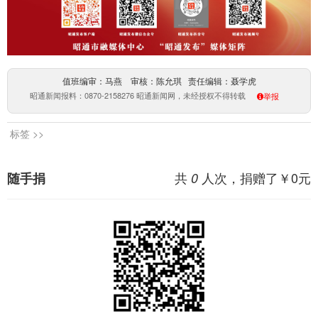
值班编审：马燕 审核：陈允琪 责任编辑：聂学虎
昭通新闻报料：0870-2158276 昭通新闻网，未经授权不得转载
举报
标签 >>
共
人次，捐赠了￥
0
元
随手捐
0