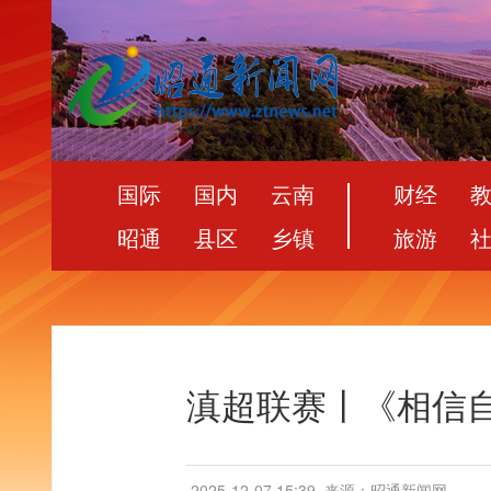
国际
国内
云南
财经
昭通
县区
乡镇
旅游
滇超联赛丨《相信自
2025-12-07 15:39
来源：昭通新闻网