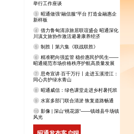
举行工作座谈
昭通做强“融信服”平台 打造金融惠企
3
新样板
借力鲁甸清凉旅居联谊盛会 昭通深化
4
川滇文旅协作激活避暑康养经济
制胜丨第六集《联战联胜》
5
精准靶向强监管 稳价惠民护民生——
6
昭通规范市场价格秩序护航高质量发展
思奇宣讲·百千万行丨走进玉溪澄江：
7
同心共护绿水青山
昭通威信：绿色课堂走进乡村暑托班
8
水富多部门联合清淤 恢复道路畅通
9
影像 | 深山“桃花源”——镇雄县牛场镇
10
风光
昭通发布客户端