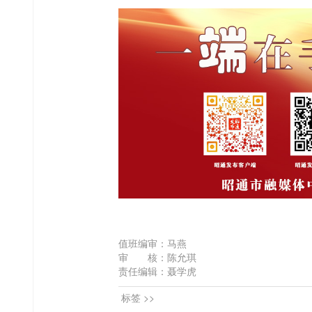
值班编审：马燕
审 核：陈允琪
责任编辑：聂学虎
标签 >>