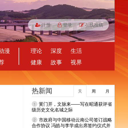
注册
登录
在线投稿
动漫
理论
深度
生活
荐
健康
故事
视界
热新闻
天
周
月
黉门开，文脉来——写在昭通获评省
1
级历史文化名城之际
市政府与中国移动云南公司签订战略
2
合作协议 冯皓与李学成出席签约仪式并