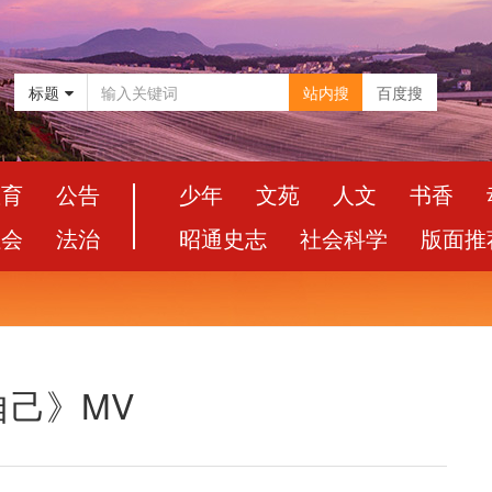
标题
站内搜
百度搜
教育
公告
少年
文苑
人文
书香
社会
法治
昭通史志
社会科学
版面推
己》MV