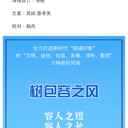
海报设计：张晓
文案：莫娟 聂孝美
校对：杨杰