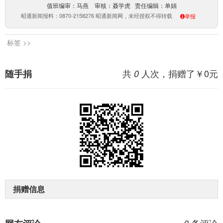
值班编审：马燕 审核：聂学虎 责任编辑：单娟
昭通新闻报料：0870-2158276 昭通新闻网，未经授权不得转载
举报
标签 >>
共
人次，捐赠了￥
0
元
随手捐
0
捐赠信息
条评论