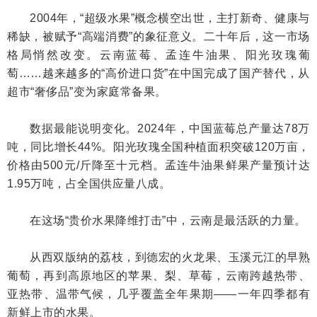
2004年，“超级水果”概念横空出世，主打新奇、健康与
稀缺，被赋予“高端消费”的象征意义。二十年后，这一市场
格局悄然改变。云南蓝莓、孟连牛油果、阳光玫瑰葡
萄……越来越多的“高价进口货”在中国完成了国产替代，从
超市“奢侈品”变为家庭常备果。
数据最能说明变化。2024年，中国蓝莓总产量达78万
吨，同比增长44%。阳光玫瑰全国种植面积突破120万亩，
价格由500元/斤降至十元档。孟连牛油果鲜果产量预计达
1.95万吨，占全国供应量八成。
在这场“贵价水果降维打击”中，云南是最活跃的力量。
从西双版纳的荔枝，到德宏的火龙果、玉溪元江的早熟
葡萄，再到高原地区的苹果、梨、草莓，云南跨越热带、
亚热带、温带气候，几乎覆盖全年果期——一年四季都有
新鲜上市的水果。