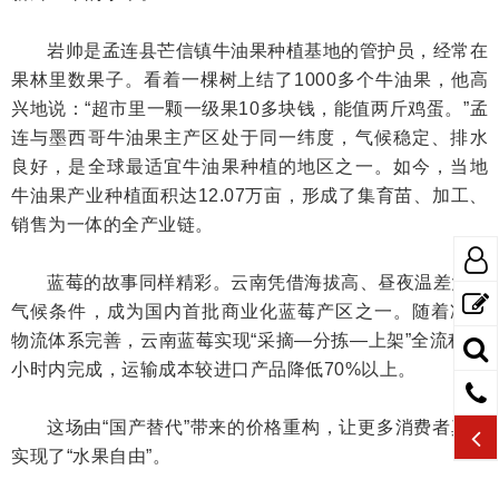
岩帅是孟连县芒信镇牛油果种植基地的管护员，经常在
果林里数果子。看着一棵树上结了1000多个牛油果，他高
兴地说：“超市里一颗一级果10多块钱，能值两斤鸡蛋。”孟
连与墨西哥牛油果主产区处于同一纬度，气候稳定、排水
良好，是全球最适宜牛油果种植的地区之一。如今，当地
牛油果产业种植面积达12.07万亩，形成了集育苗、加工、
销售为一体的全产业链。
蓝莓的故事同样精彩。云南凭借海拔高、昼夜温差大的
气候条件，成为国内首批商业化蓝莓产区之一。随着冷链
物流体系完善，云南蓝莓实现“采摘—分拣—上架”全流程48
小时内完成，运输成本较进口产品降低70%以上。
这场由“国产替代”带来的价格重构，让更多消费者真正
实现了“水果自由”。