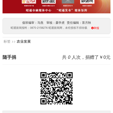
值班编审：马燕 审核：聂学虎 责任编辑：茶月秋
昭通新闻报料：0870-2158276 昭通新闻网，未经授权不得转载
举报
标签 >>
农业发展
共
人次，捐赠了￥
0
元
随手捐
0