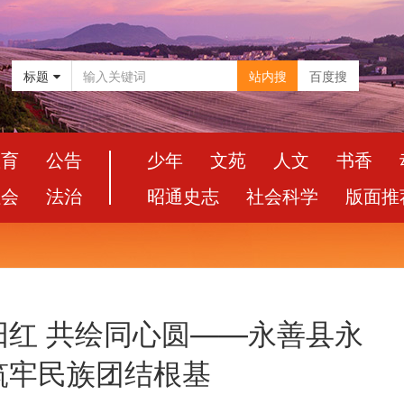
标题
站内搜
百度搜
教育
公告
少年
文苑
人文
书香
社会
法治
昭通史志
社会科学
版面推
阳红 共绘同心圆——永善县永
筑牢民族团结根基