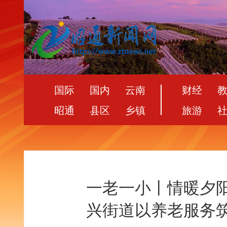
国际
国内
云南
财经
昭通
县区
乡镇
旅游
一老一小丨情暖夕
兴街道以养老服务