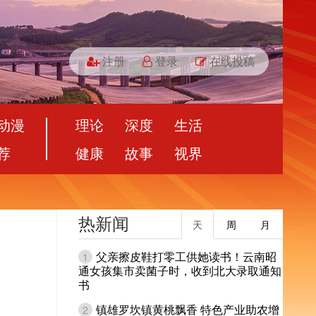
注册
登录
在线投稿
动漫
理论
深度
生活
荐
健康
故事
视界
热新闻
天
周
月
父亲擦皮鞋打零工供她读书！云南昭
1
通女孩集市卖菌子时，收到北大录取通知
书
镇雄罗坎镇黄桃飘香 特色产业助农增
2