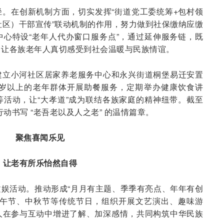
。在创新机制方面，切实发挥“街道党工委统筹+包村领
社区）干部宣传”联动机制的作用，努力做到社保缴纳应缴
心特设“老年人代办窗口服务点”，通过延伸服务链，既
，让各族老年人真切感受到社会温暖与民族情谊。
建立小河社区居家养老服务中心和永兴街道桐堡易迁安置
0岁以上的老年群体开展助餐服务，定期举办健康饮食讲
活动，让“大孝道”成为联结各族家庭的精神纽带。截至
动书写 “老吾老以及人之老” 的温情篇章。
聚焦喜闻乐见
让老有所乐怡然自得
娱活动。推动形成“月月有主题、季季有亮点、年年有创
端午节、中秋节等传统节日，组织开展文艺演出、趣味游
人在参与互动中增进了解、加深感情，共同构筑中华民族