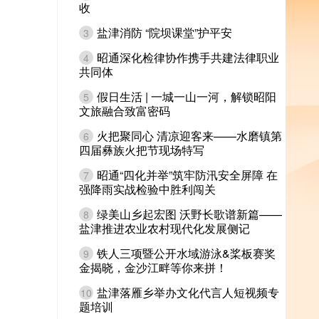
收
盐津消防 “院坝课堂”护平安
3
昭通深化检律协作携手共建法律职业
4
共同体
假日生活 | 一城一山一河，解锁昭阳
5
文旅融合致富密码
火把聚同心 清凉迎客来——水磨镇第
6
四届彝族火把节现场特写
昭通“四化并举”筑牢防汛安全屏障 在
7
强降雨实战检验中胜利闯关
绿美山乡起宏图 沃野长歌谱新篇——
8
盐津推进农业农村现代化发展侧记
铁人三项暨公开水域游泳&桨板赛奖
9
金揭晓，金沙江畔等你来拼！
盐津落雁乡举办文化代言人短视频专
10
题培训