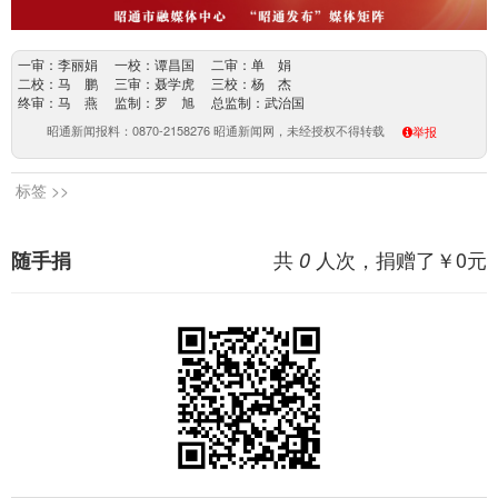
一审：李丽娟 一校：谭昌国 二审：单 娟
二校：马 鹏 三审：聂学虎 三校：杨 杰
终审：马 燕 监制：罗 旭 总监制：武治国
昭通新闻报料：0870-2158276 昭通新闻网，未经授权不得转载
举报
标签 >>
共
人次，捐赠了￥
0
元
随手捐
0