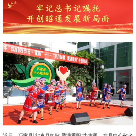
近日，巧家县以“岁月如歌 爱满重阳”为主题，在县中心敬老