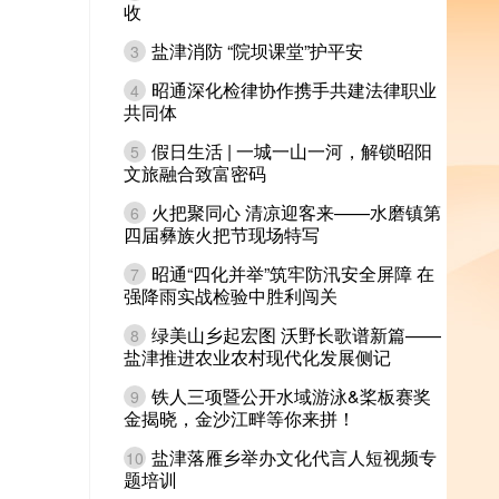
收
盐津消防 “院坝课堂”护平安
3
昭通深化检律协作携手共建法律职业
4
共同体
假日生活 | 一城一山一河，解锁昭阳
5
文旅融合致富密码
火把聚同心 清凉迎客来——水磨镇第
6
四届彝族火把节现场特写
昭通“四化并举”筑牢防汛安全屏障 在
7
强降雨实战检验中胜利闯关
绿美山乡起宏图 沃野长歌谱新篇——
8
盐津推进农业农村现代化发展侧记
铁人三项暨公开水域游泳&桨板赛奖
9
金揭晓，金沙江畔等你来拼！
盐津落雁乡举办文化代言人短视频专
10
题培训