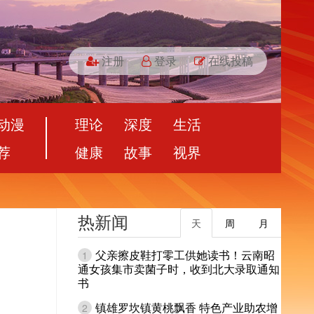
注册
登录
在线投稿
动漫
理论
深度
生活
荐
健康
故事
视界
热新闻
天
周
月
父亲擦皮鞋打零工供她读书！云南昭
1
通女孩集市卖菌子时，收到北大录取通知
书
镇雄罗坎镇黄桃飘香 特色产业助农增
2