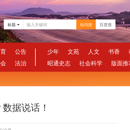
标题
站内搜
百度搜
教育
公告
少年
文苑
人文
书香
社会
法治
昭通史志
社会科学
版面推
？数据说话！
信公众号