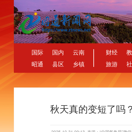
国际
国内
云南
财经
昭通
县区
乡镇
旅游
秋天真的变短了吗
2025-10-31 09:13
来源：“中国气象局”微