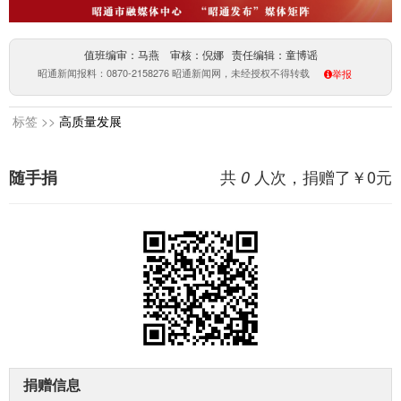
值班编审：马燕 审核：倪娜 责任编辑：童博谣
昭通新闻报料：0870-2158276 昭通新闻网，未经授权不得转载
举报
标签 >>
高质量发展
共
人次，捐赠了￥
0
元
随手捐
0
捐赠信息