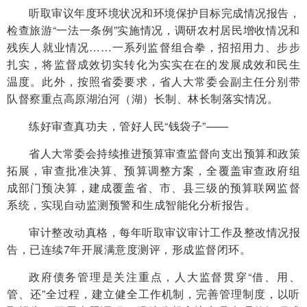
听取审议年度环境状况和环境保护目标完成情况报告，
检查旅游“一法一条例”实施情况，调研农村居民增收情况和
残疾人就业情况……一系列监督组合拳，招招用力、步步
扎实，将监督成效切实转化为实实在在的发展成效和民生
温度。此外，按照省委要求，省人大常委会副主任分别带
队督察重点高原湖泊河（湖）长制、林长制落实情况。
练好审查真功夫，管好人民“钱袋子”——
省人大常委会持续推进预算审查监督向支出预算和政策
拓展，审查批准决算、预算调整方案，全覆盖审查政府组
成部门预决算，建成覆盖省、市、县三级的预算联网监督
系统，实现自动监测预警和生成智能化分析报告。
审计整改动真格，每年听取审议审计工作及整改情况报
告，已连续7年开展满意度测评，形成监督闭环。
政府债务管理是关注重点，人大监督贯穿“借、用、
管、还”全过程，建立健全工作机制，完善管理制度，以听