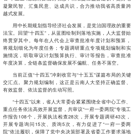
凝聚民智、汇集民意、达成共识，合力推动我省高质量跨
越式发展。
用中长期规划指导经济社会发展，是党治国理政的重要
法宝。回望“十四五”，从蓝图绘制到落地实施，人大监督始
终贯穿其中。每年在人代会上审查批准年度计划和预算，
将规划细化为年度任务；专题调研重点专项规划编制和实
施情况，听取审议计划预算执行、审计等报告，审查批准
年度决算，全链条监督确保发展不偏航、任务不落空。
当前正值“十四五”冲刺收官与“十五五”谋篇布局的关键
交汇点。聚力规划编制，这正是云南人大坚持正确监督、
有效监督、依法监督的生动写照。
“十四五”以来，省人大常委会紧紧围绕全省中心工作、
重点任务依法高效开展监督，共审议“一府一委两院”专项工
作报告108个，开展执法检查28次，开展专题调研43次，
开展专题询问15次、质询5次，有力促进了“一府一委两
院”依法履职，保障了党中央决策部署及省委工作要求落地