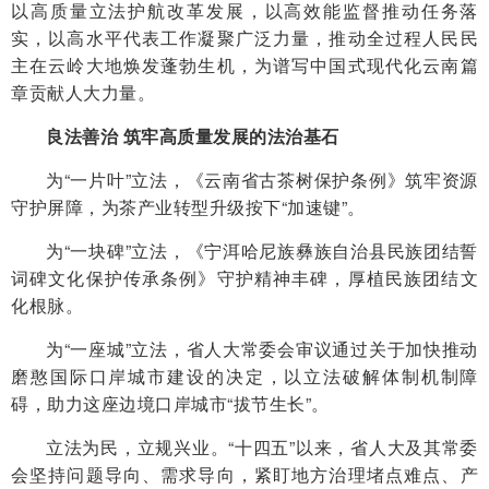
以高质量立法护航改革发展，以高效能监督推动任务落
实，以高水平代表工作凝聚广泛力量，推动全过程人民民
主在云岭大地焕发蓬勃生机，为谱写中国式现代化云南篇
章贡献人大力量。
良法善治 筑牢高质量发展的法治基石
为“一片叶”立法，《云南省古茶树保护条例》筑牢资源
守护屏障，为茶产业转型升级按下“加速键”。
为“一块碑”立法，《宁洱哈尼族彝族自治县民族团结誓
词碑文化保护传承条例》守护精神丰碑，厚植民族团结文
化根脉。
为“一座城”立法，省人大常委会审议通过关于加快推动
磨憨国际口岸城市建设的决定，以立法破解体制机制障
碍，助力这座边境口岸城市“拔节生长”。
立法为民，立规兴业。“十四五”以来，省人大及其常委
会坚持问题导向、需求导向，紧盯地方治理堵点难点、产