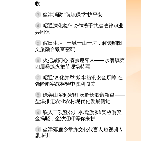
收
盐津消防 “院坝课堂”护平安
3
昭通深化检律协作携手共建法律职业
4
共同体
假日生活 | 一城一山一河，解锁昭阳
5
文旅融合致富密码
火把聚同心 清凉迎客来——水磨镇第
6
四届彝族火把节现场特写
昭通“四化并举”筑牢防汛安全屏障 在
7
强降雨实战检验中胜利闯关
绿美山乡起宏图 沃野长歌谱新篇——
8
盐津推进农业农村现代化发展侧记
铁人三项暨公开水域游泳&桨板赛奖
9
金揭晓，金沙江畔等你来拼！
盐津落雁乡举办文化代言人短视频专
10
题培训