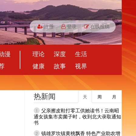
注册
登录
在线投稿
动漫
理论
深度
生活
荐
健康
故事
视界
热新闻
天
周
月
父亲擦皮鞋打零工供她读书！云南昭
1
通女孩集市卖菌子时，收到北大录取通知
书
镇雄罗坎镇黄桃飘香 特色产业助农增
2