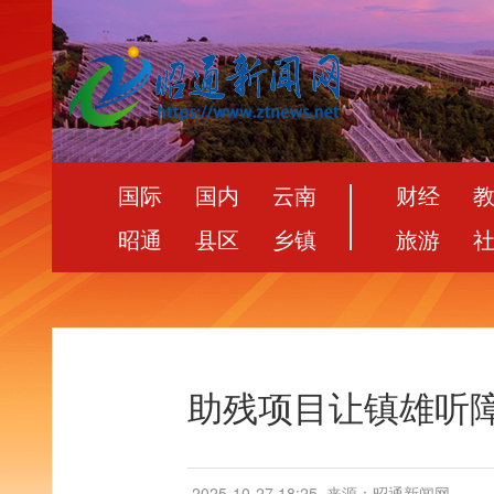
国际
国内
云南
财经
昭通
县区
乡镇
旅游
助残项目让镇雄听
2025-10-27 18:25
来源：昭通新闻网