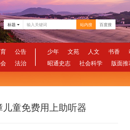
标题
站内搜
百度搜
教育
公告
少年
文苑
人文
书香
社会
法治
昭通史志
社会科学
版面推
障儿童免费用上助听器