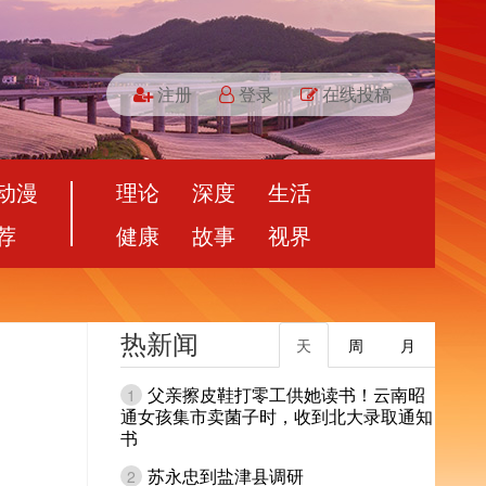
注册
登录
在线投稿
动漫
理论
深度
生活
荐
健康
故事
视界
热新闻
天
周
月
父亲擦皮鞋打零工供她读书！云南昭
1
通女孩集市卖菌子时，收到北大录取通知
书
苏永忠到盐津县调研
2