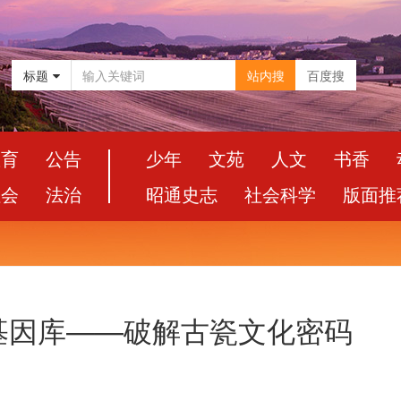
标题
站内搜
百度搜
教育
公告
少年
文苑
人文
书香
社会
法治
昭通史志
社会科学
版面推
基因库——破解古瓷文化密码