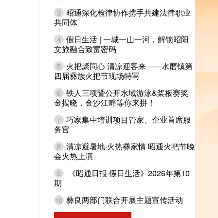
昭通深化检律协作携手共建法律职业
3
共同体
假日生活 | 一城一山一河，解锁昭阳
4
文旅融合致富密码
火把聚同心 清凉迎客来——水磨镇第
5
四届彝族火把节现场特写
铁人三项暨公开水域游泳&桨板赛奖
6
金揭晓，金沙江畔等你来拼！
巧家集中培训项目管家、企业首席服
7
务官
清凉避暑地·火热彝家情 昭通火把节晚
8
会火热上演
《昭通日报·假日生活》2026年第10
9
期
彝良两部门联合开展主题宣传活动
10