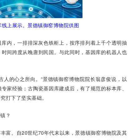
库线上展示。
景德镇御窑博物院供图
因库内，一排排深灰色铁柜上，按序排列着上千个透明抽
，时间跨度从晚唐到民国。与此同时，基因库的机器人也
古人的心之所向。”景德镇御窑博物院院长翁彦俊说，以
赖专家经验；古陶瓷基因库建成后，有了规范的标本库、
研究打下了坚实基础。
德镇？
丰富。自20世纪70年代末以来，景德镇御窑博物院及其