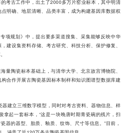
的考古工作中，出土了2000多万片窑业标本，其中明清
地点明确、地层清晰、品类丰富，成为构建基因库数据权
作专项规划》中，提出要多渠道搜集、采集能够反映中华
源，建设集资料存储、考古研究、科技分析、保护修复、
库。
院在海量陶瓷标本基础上，与清华大学、北京故宫博物院、
机构合作开展古陶瓷基因标本制样和知识图谱型数据库建
瓷器建立三维数字模型，同时对考古资料、器物信息、样
俊拿起一套标本，“这是一块晚唐时期青瓷碗的残片，扫
瓷器的器型、胎质、釉质、纹饰、尺寸等信息。”目前，
集，涵盖了近120万条古陶瓷基因信息。