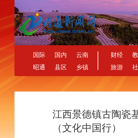
国际
国内
云南
财经
昭通
县区
乡镇
旅游
江西景德镇古陶瓷
（文化中国行）