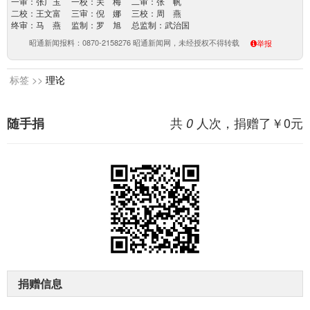
一审：张广玉 一校：关 梅 二审：张 帆
二校：王文富 三审：倪 娜 三校：周 燕
终审：马 燕 监制：罗 旭 总监制：武治国
昭通新闻报料：0870-2158276 昭通新闻网，未经授权不得转载
举报
标签 >>
理论
共
人次，捐赠了￥
0
元
随手捐
0
捐赠信息