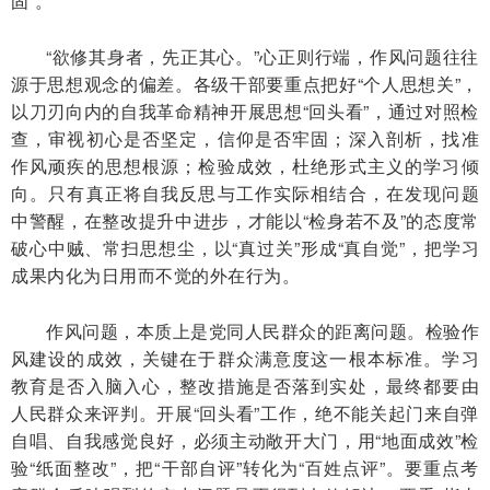
固”。
“欲修其身者，先正其心。”心正则行端，作风问题往往
源于思想观念的偏差。各级干部要重点把好“个人思想关”，
以刀刃向内的自我革命精神开展思想“回头看”，通过对照检
查，审视初心是否坚定，信仰是否牢固；深入剖析，找准
作风顽疾的思想根源；检验成效，杜绝形式主义的学习倾
向。只有真正将自我反思与工作实际相结合，在发现问题
中警醒，在整改提升中进步，才能以“检身若不及”的态度常
破心中贼、常扫思想尘，以“真过关”形成“真自觉”，把学习
成果内化为日用而不觉的外在行为。
作风问题，本质上是党同人民群众的距离问题。检验作
风建设的成效，关键在于群众满意度这一根本标准。学习
教育是否入脑入心，整改措施是否落到实处，最终都要由
人民群众来评判。开展“回头看”工作，绝不能关起门来自弹
自唱、自我感觉良好，必须主动敞开大门，用“地面成效”检
验“纸面整改”，把“干部自评”转化为“百姓点评”。要重点考