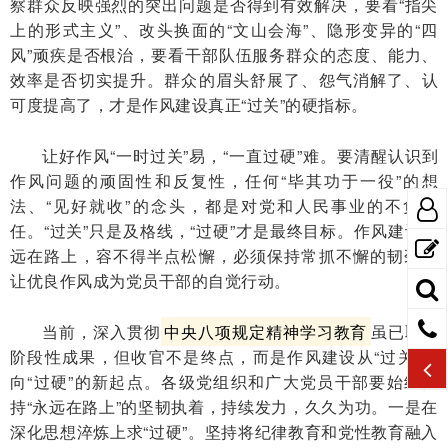
察群众反映强烈的突出问题是否得到有效解决，要看“指尖
上的形式主义”、改头换面的“文山会海”、隐形变异的“四
风”顽疾是否根治，要看干部队伍服务群众的态度、能力、
效率是否切实提升。群众的眉头舒展了、怨气消解了、认
可度提高了，才是作风建设真正“过关”的硬指标。
让好作风“一时过关”易，“一直过硬”难。要清醒认识到
作风问题的顽固性和反复性，任何“毕其功于一役”的想
法、“见好就收”的念头，都是对党和人民事业的不负责
任。“过关”只是及格线，“过硬”才是最终目标。作风建设永
远在路上，容不得半点松懈，必须保持常抓不懈的韧劲，
让优良作风成为党员干部的自觉行动。
当前，深入贯彻
中央八项规定精神学习教育
虽已取得
阶段性成果，但收官不是终点，而是作风建设从“过关”迈
向“过硬”的新起点。各级党组织和广大党员干部要始终保
持“永远在路上”的坚韧执着，持续发力，久久为功。一是在
深化思想淬炼上求“过硬”。坚持将纪律教育和党性教育融入