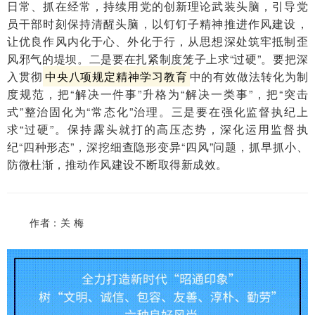
日常、抓在经常，持续用党的创新理论武装头脑，引导党
员干部时刻保持清醒头脑，以钉钉子精神推进作风建设，
让优良作风内化于心、外化于行，从思想深处筑牢抵制歪
风邪气的堤坝。二是要在扎紧制度笼子上求“过硬”。要把
深
入贯彻
中央八项规定精神学习教育
中的有效做法转化为制
度规范，把“解决一件事”升格为“解决一类事”，把“突击
式”整治固化为“常态化”治理。三是要在强化监督执纪上
求“过硬”。保持露头就打的高压态势，深化运用监督执
纪“四种形态”，深挖细查隐形变异“四风”问题，抓早抓小、
防微杜渐，推动作风建设不断取得新成效。
作者：关 梅