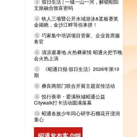
假日生活 | 一城一山一河，解锁昭阳
3
文旅融合致富密码
铁人三项暨公开水域游泳&桨板赛奖
4
金揭晓，金沙江畔等你来拼！
巧家集中培训项目管家、企业首席服
5
务官
清凉避暑地·火热彝家情 昭通火把节晚
6
会火热上演
《昭通日报·假日生活》2026年第10
7
期
彝良两部门联合开展主题宣传活动
8
悦行善举・爱满秋城昭通公益
9
Citywalk打卡活动圆满落幕
昭通各族少年同心研学石榴花开浸润
10
童心
昭通发布客户端