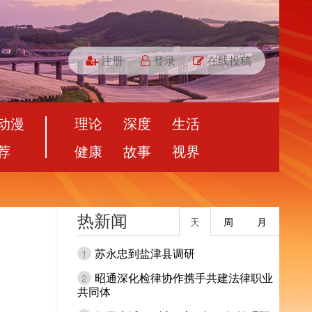
注册
登录
在线投稿
动漫
理论
深度
生活
荐
健康
故事
视界
热新闻
天
周
月
苏永忠到盐津县调研
1
昭通深化检律协作携手共建法律职业
2
共同体