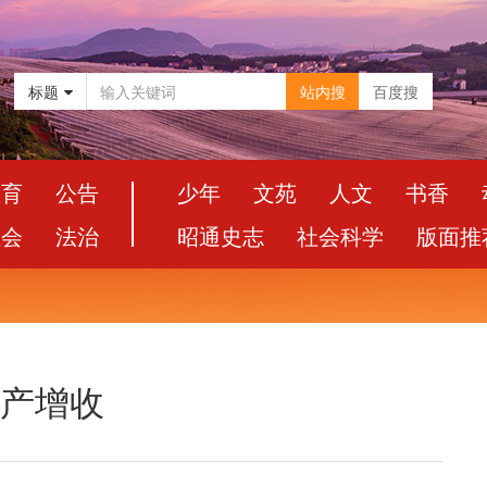
标题
站内搜
百度搜
教育
公告
少年
文苑
人文
书香
社会
法治
昭通史志
社会科学
版面推
增产增收