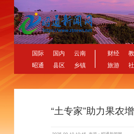
国际
国内
云南
财经
昭通
县区
乡镇
旅游
“土专家”助力果农
2025-09-10 10:45
来源：昭通新闻网