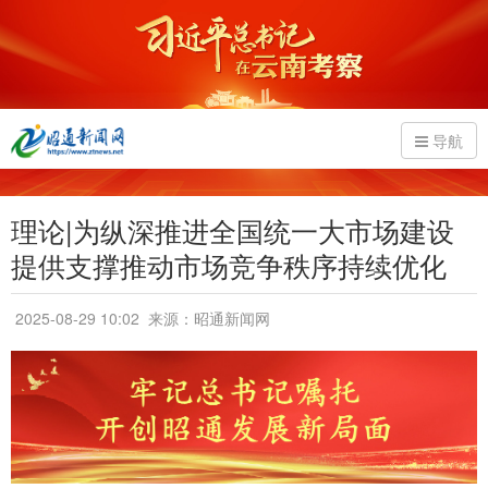
导航
理论|为纵深推进全国统一大市场建设
提供支撑推动市场竞争秩序持续优化
2025-08-29 10:02
来源：昭通新闻网