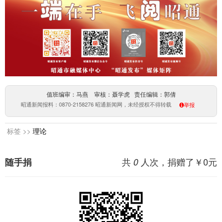
值班编审：马燕 审核：聂学虎 责任编辑：郭倩
昭通新闻报料：0870-2158276 昭通新闻网，未经授权不得转载
举报
标签 >>
理论
共
人次，捐赠了￥
0
元
随手捐
0