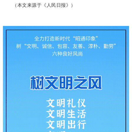
（本文来源于《人民日报》）