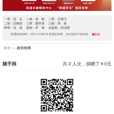
一审：范 云 一校：卓 彬 二审：王朝飞
二校：沈艳琼 三审：聂学虎 三校：周 燕
终审：马 燕 监制：罗 旭 总监制：武治国
昭通新闻报料：0870-2158276 昭通新闻网，未经授权不得转载
举报
标签 >>
政协协商
共
人次，捐赠了￥
0
元
随手捐
0