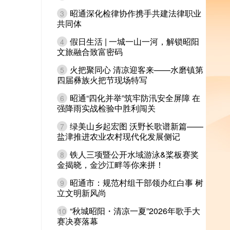
昭通深化检律协作携手共建法律职业
3
共同体
假日生活 | 一城一山一河，解锁昭阳
4
文旅融合致富密码
火把聚同心 清凉迎客来——水磨镇第
5
四届彝族火把节现场特写
昭通“四化并举”筑牢防汛安全屏障 在
6
强降雨实战检验中胜利闯关
绿美山乡起宏图 沃野长歌谱新篇——
7
盐津推进农业农村现代化发展侧记
铁人三项暨公开水域游泳&桨板赛奖
8
金揭晓，金沙江畔等你来拼！
昭通市：规范村组干部领办红白事 树
9
立文明新风尚
“秋城昭阳・清凉一夏”2026年歌手大
10
赛决赛落幕