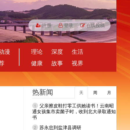
注册
登录
在线投稿
动漫
理论
深度
生活
荐
健康
故事
视界
热新闻
天
周
月
父亲擦皮鞋打零工供她读书！云南昭
1
通女孩集市卖菌子时，收到北大录取通知
书
苏永忠到盐津县调研
2