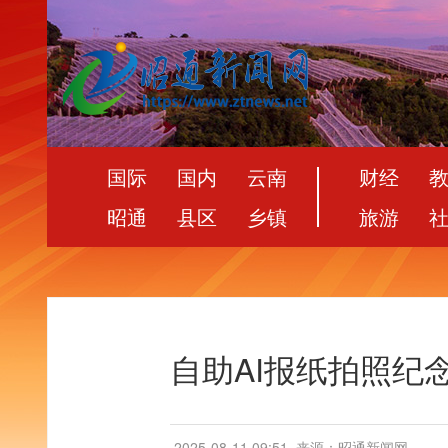
国际
国内
云南
财经
昭通
县区
乡镇
旅游
自助AI报纸拍照纪
2025-08-11 09:51
来源：昭通新闻网