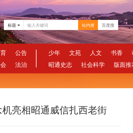
标题
站内搜
百度搜
教育
公告
少年
文苑
人文
书香
社会
法治
昭通史志
社会科学
版面推
念机亮相昭通威信扎西老街