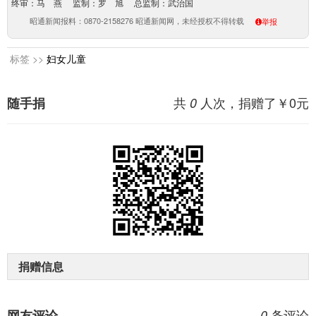
终审：马 燕 监制：罗 旭 总监制：武治国
昭通新闻报料：0870-2158276 昭通新闻网，未经授权不得转载
举报
标签 >>
妇女儿童
共
人次，捐赠了￥
0
元
随手捐
0
捐赠信息
条评论
网友评论
0