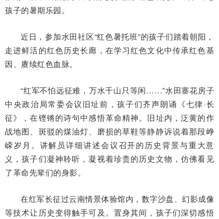
孩子的暑期乐园。
近日，参加水田社区“红色暑托班”的孩子们踏着朝阳，
走进鲜活的红色历史长廊，在学习红色文化中传承红色基
因、赓续红色血脉。
“红军不怕远征难，万水千山只等闲……”水田寨花房子
中央政治局常委会议旧址前，孩子们齐声朗诵《七律·长
征》，在铿锵的诗句中感悟革命精神。旧址内，泛黄的作
战地图、斑驳的煤油灯、磨损的草鞋等静静诉说着那段峥
嵘岁月。讲解员详细讲述会议召开的历史背景与重大意
义，孩子们凝神聆听，凝视着珍贵的历史文物，仿佛看见
了革命先辈们的身影。
在红军长征过云南情景体验馆内，数字沙盘、幻影成像
等技术让历史变得触手可及。置身其间，孩子们深切感悟