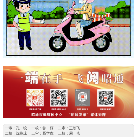
一审：孔 竣 一校：鲁 丽 二审：王朝飞
二校：沈艳琼 三审：聂学虎 三校：周 燕