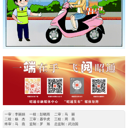
一审：李丽娟 一校：彭晓雨 二审：马 丽
二校：杨 杰 三审：聂学虎 三校：周 燕
终审：马 燕 监制：罗 旭 总监制：武治国