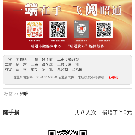
一审：李丽娟 一校：晋子喻 二审：杨超烨
二校：杨 杰 三审：聂学虎 三校：周 燕
终审：马 燕 监制：罗 旭 总监制：武治国
昭通新闻报料：0870-2158276 昭通新闻网，未经授权不得转载
举报
标签 >>
妇联
共
人次，捐赠了￥
0
元
随手捐
0