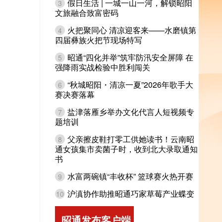
假日生活 | 一城一山一河，解锁昭阳
3
文旅融合致富密码
火把聚同心 清凉迎客来——水磨镇第
4
四届彝族火把节现场特写
昭通“四化并举”筑牢防汛安全屏障 在
5
强降雨实战检验中胜利闯关
“秋城昭阳・清凉一夏”2026年歌手大
6
赛决赛落幕
盐津落雁乡举办文化代言人短视频专
7
题培训
父亲擦皮鞋打零工供她读书！云南昭
8
通女孩集市卖菌子时，收到北大录取通知
书
水富两碗镇“丰收杯” 篮球赛火热开赛
9
沪滇协作助推昭通巧家草莓产业蝶变
10
昭通发布客户端