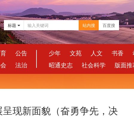
标题
站内搜
百度搜
教育
公告
少年
文苑
人文
书香
社会
法治
昭通史志
社会科学
版面推
展呈现新面貌（奋勇争先，决