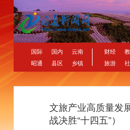
国际
国内
云南
财经
昭通
县区
乡镇
旅游
文旅产业高质量发
战决胜“十四五”）