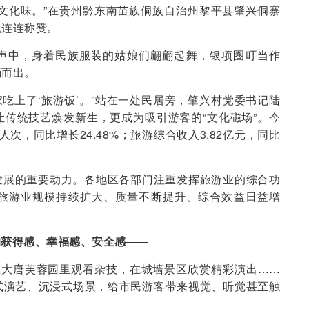
文化味。”在贵州黔东南苗族侗族自治州黎平县肇兴侗寨
悦连连称赞。
声中，身着民族服装的姑娘们翩翩起舞，银项圈叮当作
淌而出。
家吃上了‘旅游饭’。”站在一处民居旁，肇兴村党委书记陆
传统技艺焕发新生，更成为吸引游客的“文化磁场”。今
人次，同比增长24.48%；旅游综合收入3.82亿元，同比
发展的重要动力。各地区各部门注重发挥旅游业的综合功
旅游业规模持续扩大、质量不断提升、综合效益日益增
的获得感、幸福感、安全感——
在大唐芙蓉园里观看杂技，在城墙景区欣赏精彩演出……
式演艺、沉浸式场景，给市民游客带来视觉、听觉甚至触
。