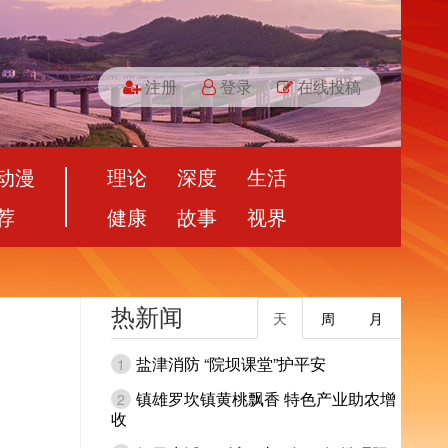
注册
登录
在线投稿
动漫
理论
深度
生活
荐
健康
故事
视界
热新闻
天
周
月
盐津消防 “院坝课堂”护平安
1
镇雄罗坎镇黄桃飘香 特色产业助农增
2
收