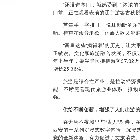
“还没进寨门，就感受到了浓浓的
门前，正在观看表演的辽宁游客古秋
芦笙手一字排开，悦耳动听的乐
响。待芦笙余音渐歇，侗族大歌又流
“寨里这些‘摸得着’的历史，让大
卫敏说。文化和旅游融合发展，不仅让
年上半年，肇兴景区接待游客37.32万
增长25.36%。
旅游是综合性产业，是拉动经济
能，不断完善现代旅游业体系，推动
强。
供给不断创新，增强了人们出游
在大唐不夜城里与“古人”对诗，
西安的一系列沉浸式数字体验、沉浸
觉的全新体验，有力促进了文旅消费