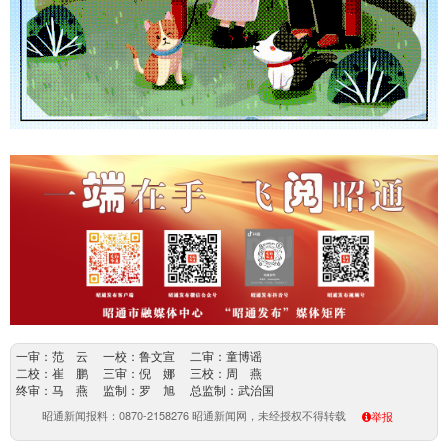
一审：范 云 一校：鲁文宣 二审：童博谣
二校：崔 鹏 三审：倪 娜 三校：周 燕
终审：马 燕 监制：罗 旭 总监制：武治国
昭通新闻报料：0870-2158276 昭通新闻网，未经授权不得转载
举报