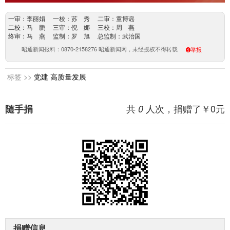
一审：李丽娟 一校：苏 秀 二审：童博谣
二校：马 鹏 三审：倪 娜 三校：周 燕
终审：马 燕 监制：罗 旭 总监制：武治国
昭通新闻报料：0870-2158276 昭通新闻网，未经授权不得转载
举报
标签 >>
党建
高质量发展
共
人次，捐赠了￥
0
元
随手捐
0
捐赠信息