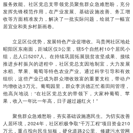
服务效能。社区党总支带领党员聚焦群众急难愁盼，充分
发挥先锋模范作用，在产业发展、基础设施改善、务工增
收等方面精准发力，解决了一批实际问题，绘就了一幅宜
居宜业和美乡村新画卷。
立足区位优势，发展特色产业促增收。马贵闸社区地处
昭阳区东南面，距城区仅3公里，辖5个自然村10个居民小
组，总人口5207人。在持续巩固拓展脱贫攻坚成果、接续
推进乡村振兴的进程中，社区党总支因地制宜，大力发展
水稻、苹果、葡萄等特色农业产业。通过科学引导和有效
组织，这些产业已成为群众增收致富的重要支柱，带动户
均增收达3万元。葡萄园里，群众李洪德正忙着田间管理，
他高兴地说：“在社区党总支的带领下，大家种葡萄、苹
果，收入一年比一年高，日子越过越红火！”
聚焦群众急难愁盼，夯实基础设施惠民生。为切实改善
人居环境，2024年，社区积极争取“千万工程”项目资金210
万元，重点投向民生短板，硬化道路2公里、修建污水管网