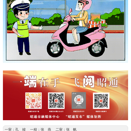
一审：孔 竣 一校：张 燕 二审：张 帆