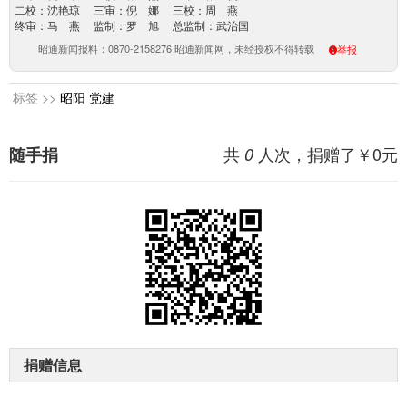
二校：沈艳琼 三审：倪 娜 三校：周 燕
终审：马 燕 监制：罗 旭 总监制：武治国
昭通新闻报料：0870-2158276 昭通新闻网，未经授权不得转载
举报
标签 >>
昭阳
党建
共
人次，捐赠了￥
0
元
随手捐
0
捐赠信息