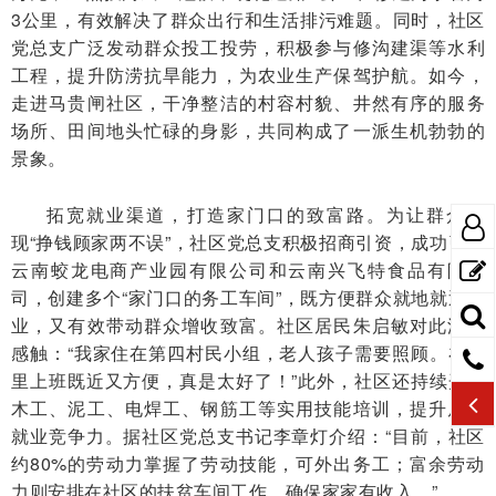
3公里，有效解决了群众出行和生活排污难题。同时，社区
党总支广泛发动群众投工投劳，积极参与修沟建渠等水利
工程，提升防涝抗旱能力，为农业生产保驾护航。如今，
走进马贵闸社区，干净整洁的村容村貌、井然有序的服务
场所、田间地头忙碌的身影，共同构成了一派生机勃勃的
景象。
拓宽就业渠道，打造家门口的致富路。为让群众实
现“挣钱顾家两不误”，社区党总支积极招商引资，成功引入
云南蛟龙电商产业园有限公司和云南兴飞特食品有限公
司，创建多个“家门口的务工车间”，既方便群众就地就近就
业，又有效带动群众增收致富。社区居民朱启敏对此深有
感触：“我家住在第四村民小组，老人孩子需要照顾。在这
里上班既近又方便，真是太好了！”此外，社区还持续开展
木工、泥工、电焊工、钢筋工等实用技能培训，提升居民
就业竞争力。据社区党总支书记李章灯介绍：“目前，社区
约80%的劳动力掌握了劳动技能，可外出务工；富余劳动
力则安排在社区的扶贫车间工作，确保家家有收入。”