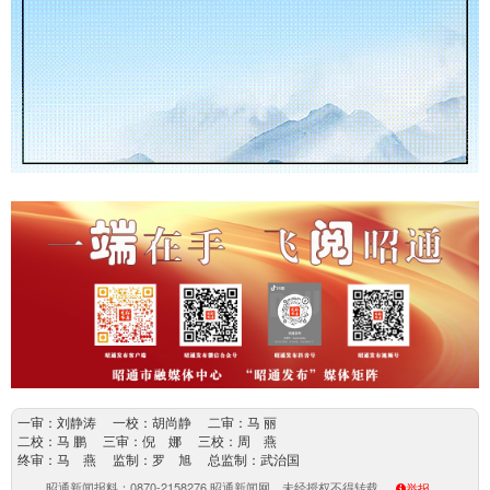
一审：刘静涛 一校：胡尚静 二审：马 丽
二校：马 鹏 三审：倪 娜 三校：周 燕
终审：马 燕 监制：罗 旭 总监制：武治国
昭通新闻报料：0870-2158276 昭通新闻网，未经授权不得转载
举报