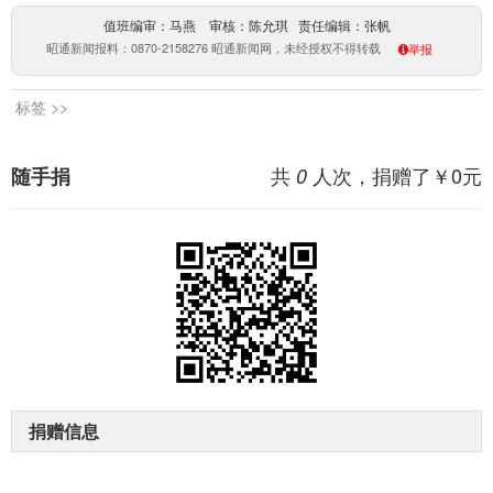
值班编审：马燕 审核：陈允琪 责任编辑：张帆
昭通新闻报料：0870-2158276 昭通新闻网，未经授权不得转载
举报
标签 >>
共
人次，捐赠了￥
0
元
随手捐
0
捐赠信息