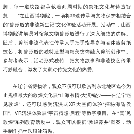
腾，每一道纹路都承载着商周时期的祭祀文化与铸造智
慧……”在山西博物院，一场将非遗传承与文物保护相结合
的“兽形觥的非遗新生记”文化体验活动开展。活动中，山西
博物院讲解员对馆藏文物兽形觥进行了深入细致的讲解。
随后，剪纸非遗代表性传承人手把手指导参与者体验剪纸
技艺，将兽形觥的独特造型与精美纹饰融入剪纸创作中。
参与者表示，活动形式独特，把文物故事和非遗技艺传承
巧妙融合，激发了大家对传统文化的热爱。
在辽宁省博物馆，观众不仅可以欣赏到东北地区迄今为
止规模最大的敦煌文化展“山海有情·大漠鸣沙——在辽宁遇
见敦煌”，还可以感受沉浸式XR大空间体验“探秘海昏侯
国”、VR沉浸体验展“宇宙猜想·启程”等数字项目。在“‘寓’见
敦煌”系列教育活动中，观众可以根据“敦煌藻井”图案，动
手制作掐丝珐琅冰箱贴。