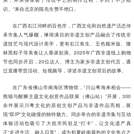
识。”来自北京的陈先生赞不绝口。
在广西右江河畔的百色市，广西文化和自然遗产活态传
承市集人气爆棚，琳琅满目的非遗文创产品融合了传统非
遗技艺与现代设计美学，更有右江鱼生、五色糯米饭、隆
林黑粽子等美食让人垂涎欲滴。2025年广西非遗线上购物
节也同步开启，20位达人、博主为家乡非遗文创代言，通
过直播带货活动、短视频等，讲述非遗文创背后的故事。
在广东省佛山市南海区博物馆，“川山粤海来相会——
熊猫与醒狮主题文化创意作品联展（佛山站）”开展，300
余件展示川粤文化的原创文创产品与非遗作品亮相，展
现“双IP”文化碰撞的独特魅力。同步举办的非遗市集与互动
体验活动也吸引了大批市民驻足“打卡”，让文化遗产真
正“走进生活、融入日常”，成为初夏岭南最热的文化焦点之