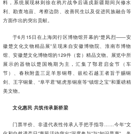
料，系统展现林则徐在鸦片战争后谪戍新疆期间兴修水
利、勘查地亩、考察边防、改善民生以及促进民族融合等
方面作出的突出贡献。
于6月15日在上海闵行区博物馆开幕的“楚风烈——安
徽楚文化文物精品展”呈现来自安徽博物院、淮南市博物
馆、安徽楚文化博物馆的129件（套）精品文物。展览中所
展示的器物以楚国晚期为主，汇集了鄂君启金节（车
节）、春秋附盖三足羊形铜尊、嵌松石越王者旨于赐铜
剑、王字铜量、“阜平君”铭虎形铜座等“镇馆之宝”和重磅精
美文物。
文化惠民 共筑传承新桥梁
门票半价、非遗代表性传承人手把手指导……今年“文
化和自然遗产日”惠民活动突出“深度参与”与“知识普惠”，各