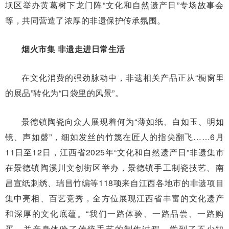
坝区举办黄葛树下龙门阵“文化和自然遗产日”专场故事会
等，共同营造了浓厚的非遗保护传承氛围。
烟火市集 非遗走进日常生活
在文化消费的强劲脉动中，非遗相关产品正从“橱窗里
的展品”转化为“口袋里的风景”。
景德镇陶瓷向众人展现着何为“薄如纸、白如玉、明如
镜、声如磬”，细如发丝的竹篾在匠人的指尖翻飞……6月
11日至12日，江西省2025年“文化和自然遗产日”非遗集市
在景德镇陶溪川文创街区举办，景德镇手工制瓷技艺、南
昌宣纸刺绣、瑞昌竹编等118项来自江西各地市的非遗项目
集中亮相、百艺竞秀，全方位展现江西省丰富的文化遗产
和深厚的文化底蕴。“我们一路体验、一路品尝、一路购
买，并亲身体验了传统手艺的制作过程，学到了不少知