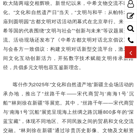
欧大陆两端交相辉映。新世纪以来，中希文物交流不断深
化。“文化和自然遗产日”当天，“文明与和平：从帕特农神
庙到圆明园”古都文明对话活动闭幕式在北京举行。来自中
希等国的代表围绕“文明与社会”“创新与未来”等议题展开交
流。活动现场还发布了《中希古都文明对话北京倡议》，
与会各方一致倡议：构建文明对话新型交流平台，激发民
间文化互动创新活力，开拓数字技术赋能文明传承新路
径，共倡多元文明包容互鉴新理念。
喀什作为2025年“文化和自然遗产地”新疆主会场活动的
承办地，推出了“丝路千年——宋代商贸与‘南海1号’沉
船”“林则徐在新疆”等展览。其中，“丝路千年——宋代商贸
与‘南海1号’沉船”展览呈现海上丝绸之路沉睡800多年的“深
蓝宝藏”，体现不同地区、不同民族之间的贸易和文化交流
交融。“林则徐在新疆”通过珍贵历史影像、文物及文献资